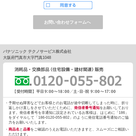
ただし、お申し込みフォーム上でご希望の方のみに、下記サービ
スをご提供することがあります。
・電子メール、ダイレクトメールなどによる情報のご提供
（1）ご提供情報の分野
・住宅関連設備・建材、家電製品、住まいづくり(新築・リフォー
ム)関連情報
・介護サービス、防犯設備・防犯サービス、生活便利サービス、
車載関連商品など
パナソニック テクノサービス株式会社
（2）ご提供情報の概要
大阪府門真市大字門真1048
・商品、サービスに関するご提案
・商品サポート、メンテナンスに関するご提案
・キャンペーン、フェアー、イベントに関する情報ご提供
・アンケート、商品モニターに関する情報ご提供など
3. 個人情報の提供
あらかじめご本人様からご了解いただいている場合や法令で認め
られている場合を除き、個人情報を第三者に提供または開示いた
しません。
・予期せぬ障害などでお客様とのお電話が途中切断してしまった時に、折り
しかしながら、お客様がクレジットカード決済をご利用される場
返しかけ直しをさせていただくために、
発信者番号通知
をお願いしており
合に限り、カード発行会社が行なう不正利用検知・防止「3Dセキ
ます。発信者番号を非通知に設定されているお客様は、はじめに「186」
ュア2.0」のために、お客様が利用するカード発行会社及び、決済
をダイヤルして「186-0120-055-802」のように発信電話番号通知のご協
代行会社：GMOペイメントゲートウェイ（第三者）に、下記の情
力をお願いいたします。
報を開示し、本人認証を行います。
・
商品名
と
品番
をご確認のうえお電話いただきますと、スムーズにご相談い
・金額など、決済に関する情報
ただけます。
・お客様のデバイス情報