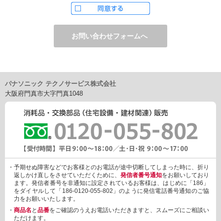
ただし、お申し込みフォーム上でご希望の方のみに、下記サービ
スをご提供することがあります。
・電子メール、ダイレクトメールなどによる情報のご提供
（1）ご提供情報の分野
・住宅関連設備・建材、家電製品、住まいづくり(新築・リフォー
ム)関連情報
・介護サービス、防犯設備・防犯サービス、生活便利サービス、
車載関連商品など
パナソニック テクノサービス株式会社
（2）ご提供情報の概要
大阪府門真市大字門真1048
・商品、サービスに関するご提案
・商品サポート、メンテナンスに関するご提案
・キャンペーン、フェアー、イベントに関する情報ご提供
・アンケート、商品モニターに関する情報ご提供など
3. 個人情報の提供
あらかじめご本人様からご了解いただいている場合や法令で認め
られている場合を除き、個人情報を第三者に提供または開示いた
しません。
・予期せぬ障害などでお客様とのお電話が途中切断してしまった時に、折り
しかしながら、お客様がクレジットカード決済をご利用される場
返しかけ直しをさせていただくために、
発信者番号通知
をお願いしており
合に限り、カード発行会社が行なう不正利用検知・防止「3Dセキ
ます。発信者番号を非通知に設定されているお客様は、はじめに「186」
ュア2.0」のために、お客様が利用するカード発行会社及び、決済
をダイヤルして「186-0120-055-802」のように発信電話番号通知のご協
代行会社：GMOペイメントゲートウェイ（第三者）に、下記の情
力をお願いいたします。
報を開示し、本人認証を行います。
・
商品名
と
品番
をご確認のうえお電話いただきますと、スムーズにご相談い
・金額など、決済に関する情報
ただけます。
・お客様のデバイス情報