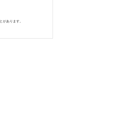
とがあります。
除き、個人情報を第三者に提供
発行会社が行なう不正利用検
済代行会社：GMOペイメントゲ