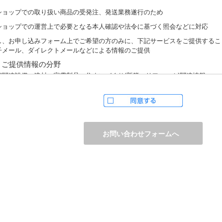
ショップでの取り扱い商品の受発注、発送業務遂行のため
ショップでの運営上で必要となる本人確認や法令に基づく照会などに対応
し、お申し込みフォーム上でご希望の方のみに、下記サービスをご提供するこ
子メール、ダイレクトメールなどによる情報のご提供
）ご提供情報の分野
宅関連設備・建材、家電製品、住まいづくり(新築・リフォーム)関連情報
護サービス、防犯設備・防犯サービス、生活便利サービス、車載関連商品など
）ご提供情報の概要
品、サービスに関するご提案
品サポート、メンテナンスに関するご提案
ャンペーン、フェアー、イベントに関する情報ご提供
ンケート、商品モニターに関する情報ご提供など
人情報の提供
かじめご本人様からご了解いただいている場合や法令で認められている場合を
は開示いたしません。
しながら、お客様がクレジットカード決済をご利用される場合に限り、カード
防止「3Dセキュア2.0」のために、お客様が利用するカード発行会社及び、決
ウェイ（第三者）に、下記の情報を開示し、本人認証を行います。