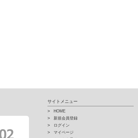
人情報を入力するにあたっての注意事項
力上での必須項目を入力いただけない場合は、「ハイ・パーツショップ」で提
んので予めご了承下さい。
その他個人情報の取扱い詳細に関しましては、弊社ホームページにてご
人情報保護方針
人情報保護法に基づく公表事項
人情報の開示などに関するご案内
サイトメニュー
HOME
新規会員登録
ログイン
マイページ