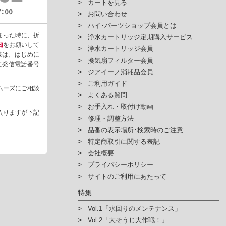
カートを見る
お問い合わせ
ハイ･パーツショップ会員とは
まった時に、折
浄水カートリッジ定期購入サービス
知
をお願いして
浄水カートリッジ会員
様は、はじめに
換気扇フィルター会員
ように発信電話番号
ジアイーノ消耗品会員
ご利用ガイド
ムーズにご相談
よくある質問
お手入れ・取付け動画
入りますが下記
修理・調整方法
品番の表示場所･検索時のご注意
特定商取引に関する表記
会社概要
プライバシーポリシー
サイトのご利用にあたって
特集
Vol.1「水回りのメンテナンス」
Vol.2「大そうじ大作戦！」