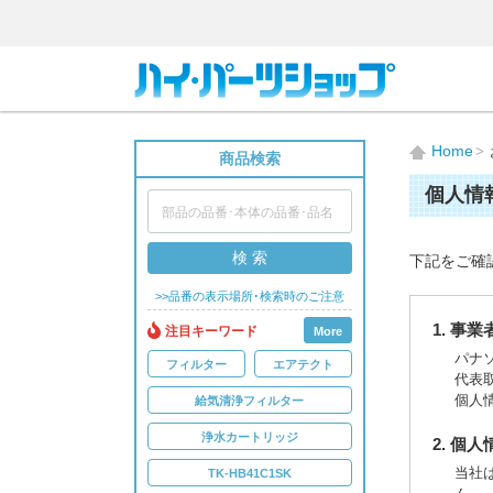
Home
商品検索
個人情
検 索
下記をご確
>>品番の表示場所･検索時のご注意
1. 事
注目キーワード
More
パナ
フィルター
エアテクト
代表
個人
給気清浄フィルター
浄水カートリッジ
2. 個
当社
TK-HB41C1SK