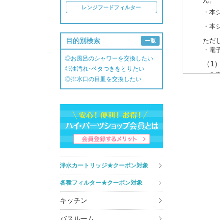
ん。
レンジフードフィルター
・本
・本
目的別検索
ただ
一覧
・電
◎お風呂のシャワーを交換したい
（1
◎油汚れ･ベタつきをとりたい
・住
◎排水口の目皿を交換したい
・介
（2
・商
・商
・キ
・ア
3. 個
浄水カートリッジ★クーポン対象
あら
各種フィルター★クーポン対象
また
しか
キッチン
知・
ート
バスルーム