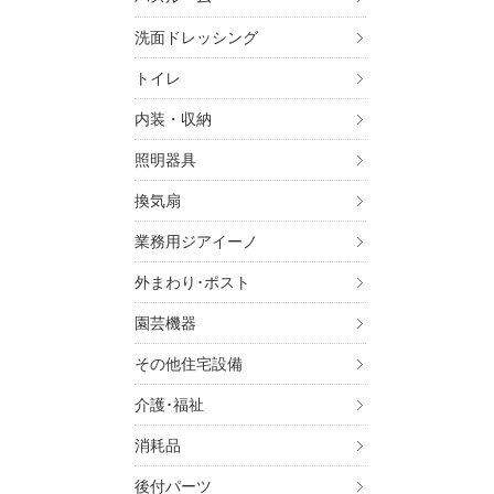
・金
・お
洗面ドレッシング
・お
トイレ
4. 個
上記
内装・収納
いま
照明器具
この
す。
換気扇
5. 個
業務用ジアイーノ
ご本
す）
外まわり･ポスト
す。
園芸機器
6. 個
その他住宅設備
ご本
介護･福祉
パナ
（UR
消耗品
お問
後付パーツ