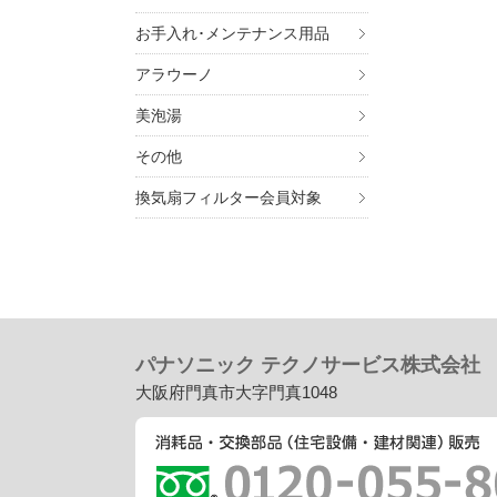
お手入れ･メンテナンス用品
アラウーノ
美泡湯
7. 個
その他
ご入
換気扇フィルター会員対象
ませ
8. 
・
個
・
個
・
個
パナソニック テクノサービス株式会社
大阪府門真市大字門真1048