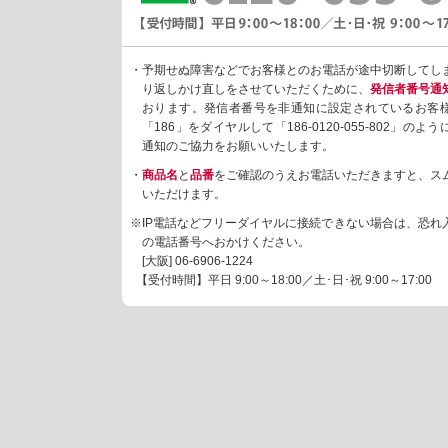
・予期せぬ障害などでお客様とのお電話が途中切断してし
り返しかけ直しをさせていただくために、
発信者番号通
おります。発信者番号を非通知に設定されているお客
「186」をダイヤルして「186-0120-055-802」の
通知のご協力をお願いいたします。
・
商品名
と
品番
をご確認のうえお電話いただきますと、ス
いただけます。
※IP電話などフリーダイヤルに接続できない場合は、恐れ
の電話番号へおかけください。
[大阪]
06-6906-1224
【受付時間】平日 9:00～18:00／土･日･祝 9:00～17:00