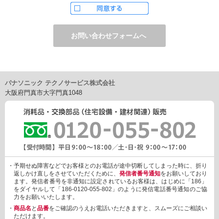
ただし、お申し込みフォーム上でご希望の方のみに、下記サービ
スをご提供することがあります。
・電子メール、ダイレクトメールなどによる情報のご提供
（1）ご提供情報の分野
・住宅関連設備・建材、家電製品、住まいづくり(新築・リフォー
ム)関連情報
・介護サービス、防犯設備・防犯サービス、生活便利サービス、
車載関連商品など
パナソニック テクノサービス株式会社
（2）ご提供情報の概要
大阪府門真市大字門真1048
・商品、サービスに関するご提案
・商品サポート、メンテナンスに関するご提案
・キャンペーン、フェアー、イベントに関する情報ご提供
・アンケート、商品モニターに関する情報ご提供など
3. 個人情報の提供
あらかじめご本人様からご了解いただいている場合や法令で認め
られている場合を除き、個人情報を第三者に提供または開示いた
しません。
・予期せぬ障害などでお客様とのお電話が途中切断してしまった時に、折り
しかしながら、お客様がクレジットカード決済をご利用される場
返しかけ直しをさせていただくために、
発信者番号通知
をお願いしており
合に限り、カード発行会社が行なう不正利用検知・防止「3Dセキ
ます。発信者番号を非通知に設定されているお客様は、はじめに「186」
ュア2.0」のために、お客様が利用するカード発行会社及び、決済
をダイヤルして「186-0120-055-802」のように発信電話番号通知のご協
代行会社：GMOペイメントゲートウェイ（第三者）に、下記の情
力をお願いいたします。
報を開示し、本人認証を行います。
・
商品名
と
品番
をご確認のうえお電話いただきますと、スムーズにご相談い
・金額など、決済に関する情報
ただけます。
・お客様のデバイス情報