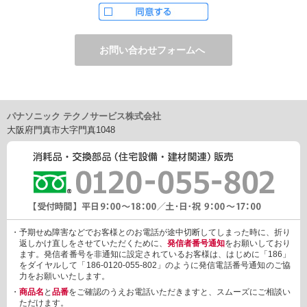
ただし、お申し込みフォーム上でご希望の方のみに、下記サービ
スをご提供することがあります。
・電子メール、ダイレクトメールなどによる情報のご提供
（1）ご提供情報の分野
・住宅関連設備・建材、家電製品、住まいづくり(新築・リフォー
ム)関連情報
・介護サービス、防犯設備・防犯サービス、生活便利サービス、
車載関連商品など
パナソニック テクノサービス株式会社
（2）ご提供情報の概要
大阪府門真市大字門真1048
・商品、サービスに関するご提案
・商品サポート、メンテナンスに関するご提案
・キャンペーン、フェアー、イベントに関する情報ご提供
・アンケート、商品モニターに関する情報ご提供など
3. 個人情報の提供
あらかじめご本人様からご了解いただいている場合や法令で認め
られている場合を除き、個人情報を第三者に提供または開示いた
しません。
・予期せぬ障害などでお客様とのお電話が途中切断してしまった時に、折り
しかしながら、お客様がクレジットカード決済をご利用される場
返しかけ直しをさせていただくために、
発信者番号通知
をお願いしており
合に限り、カード発行会社が行なう不正利用検知・防止「3Dセキ
ます。発信者番号を非通知に設定されているお客様は、はじめに「186」
ュア2.0」のために、お客様が利用するカード発行会社及び、決済
をダイヤルして「186-0120-055-802」のように発信電話番号通知のご協
代行会社：GMOペイメントゲートウェイ（第三者）に、下記の情
力をお願いいたします。
報を開示し、本人認証を行います。
・
商品名
と
品番
をご確認のうえお電話いただきますと、スムーズにご相談い
・金額など、決済に関する情報
ただけます。
・お客様のデバイス情報