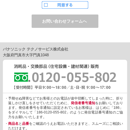
ただし、お申し込みフォーム上でご希望の方のみに、下記サービ
スをご提供することがあります。
・電子メール、ダイレクトメールなどによる情報のご提供
（1）ご提供情報の分野
・住宅関連設備・建材、家電製品、住まいづくり(新築・リフォー
ム)関連情報
・介護サービス、防犯設備・防犯サービス、生活便利サービス、
車載関連商品など
パナソニック テクノサービス株式会社
（2）ご提供情報の概要
大阪府門真市大字門真1048
・商品、サービスに関するご提案
・商品サポート、メンテナンスに関するご提案
・キャンペーン、フェアー、イベントに関する情報ご提供
・アンケート、商品モニターに関する情報ご提供など
3. 個人情報の提供
あらかじめご本人様からご了解いただいている場合や法令で認め
られている場合を除き、個人情報を第三者に提供または開示いた
しません。
・予期せぬ障害などでお客様とのお電話が途中切断してしまった時に、折り
しかしながら、お客様がクレジットカード決済をご利用される場
返しかけ直しをさせていただくために、
発信者番号通知
をお願いしており
合に限り、カード発行会社が行なう不正利用検知・防止「3Dセキ
ます。発信者番号を非通知に設定されているお客様は、はじめに「186」
ュア2.0」のために、お客様が利用するカード発行会社及び、決済
をダイヤルして「186-0120-055-802」のように発信電話番号通知のご協
代行会社：GMOペイメントゲートウェイ（第三者）に、下記の情
力をお願いいたします。
報を開示し、本人認証を行います。
・
商品名
と
品番
をご確認のうえお電話いただきますと、スムーズにご相談い
・金額など、決済に関する情報
ただけます。
・お客様のデバイス情報