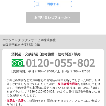
ただし、お申し込みフォーム上でご希望の方のみに、下記サービ
スをご提供することがあります。
・電子メール、ダイレクトメールなどによる情報のご提供
（1）ご提供情報の分野
・住宅関連設備・建材、家電製品、住まいづくり(新築・リフォー
ム)関連情報
・介護サービス、防犯設備・防犯サービス、生活便利サービス、
車載関連商品など
パナソニック テクノサービス株式会社
（2）ご提供情報の概要
大阪府門真市大字門真1048
・商品、サービスに関するご提案
・商品サポート、メンテナンスに関するご提案
・キャンペーン、フェアー、イベントに関する情報ご提供
・アンケート、商品モニターに関する情報ご提供など
3. 個人情報の提供
あらかじめご本人様からご了解いただいている場合や法令で認め
られている場合を除き、個人情報を第三者に提供または開示いた
しません。
・予期せぬ障害などでお客様とのお電話が途中切断してしまった時に、折り
しかしながら、お客様がクレジットカード決済をご利用される場
返しかけ直しをさせていただくために、
発信者番号通知
をお願いしており
合に限り、カード発行会社が行なう不正利用検知・防止「3Dセキ
ます。発信者番号を非通知に設定されているお客様は、はじめに「186」
ュア2.0」のために、お客様が利用するカード発行会社及び、決済
をダイヤルして「186-0120-055-802」のように発信電話番号通知のご協
代行会社：GMOペイメントゲートウェイ（第三者）に、下記の情
力をお願いいたします。
報を開示し、本人認証を行います。
・
商品名
と
品番
をご確認のうえお電話いただきますと、スムーズにご相談い
・金額など、決済に関する情報
ただけます。
・お客様のデバイス情報