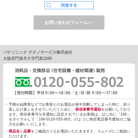
ただし、お申し込みフォーム上でご希望の方のみに、下記サービ
スをご提供することがあります。
・電子メール、ダイレクトメールなどによる情報のご提供
（1）ご提供情報の分野
・住宅関連設備・建材、家電製品、住まいづくり(新築・リフォー
ム)関連情報
・介護サービス、防犯設備・防犯サービス、生活便利サービス、
車載関連商品など
パナソニック テクノサービス株式会社
（2）ご提供情報の概要
大阪府門真市大字門真1048
・商品、サービスに関するご提案
・商品サポート、メンテナンスに関するご提案
・キャンペーン、フェアー、イベントに関する情報ご提供
・アンケート、商品モニターに関する情報ご提供など
3. 個人情報の提供
あらかじめご本人様からご了解いただいている場合や法令で認め
られている場合を除き、個人情報を第三者に提供または開示いた
しません。
・予期せぬ障害などでお客様とのお電話が途中切断してしまった時に、折り
しかしながら、お客様がクレジットカード決済をご利用される場
返しかけ直しをさせていただくために、
発信者番号通知
をお願いしており
合に限り、カード発行会社が行なう不正利用検知・防止「3Dセキ
ます。発信者番号を非通知に設定されているお客様は、はじめに「186」
ュア2.0」のために、お客様が利用するカード発行会社及び、決済
をダイヤルして「186-0120-055-802」のように発信電話番号通知のご協
代行会社：GMOペイメントゲートウェイ（第三者）に、下記の情
力をお願いいたします。
報を開示し、本人認証を行います。
・
商品名
と
品番
をご確認のうえお電話いただきますと、スムーズにご相談い
・金額など、決済に関する情報
ただけます。
・お客様のデバイス情報