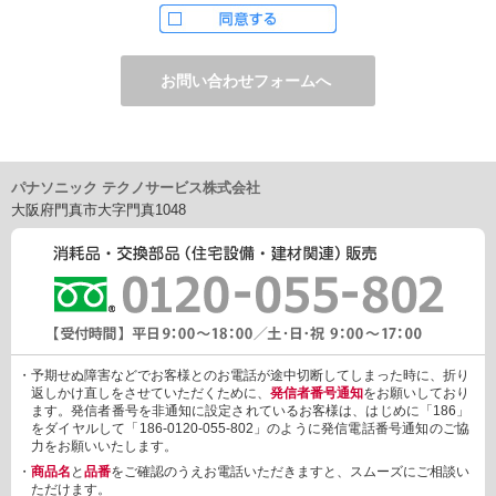
ただし、お申し込みフォーム上でご希望の方のみに、下記サービ
スをご提供することがあります。
・電子メール、ダイレクトメールなどによる情報のご提供
（1）ご提供情報の分野
・住宅関連設備・建材、家電製品、住まいづくり(新築・リフォー
ム)関連情報
・介護サービス、防犯設備・防犯サービス、生活便利サービス、
車載関連商品など
パナソニック テクノサービス株式会社
（2）ご提供情報の概要
大阪府門真市大字門真1048
・商品、サービスに関するご提案
・商品サポート、メンテナンスに関するご提案
・キャンペーン、フェアー、イベントに関する情報ご提供
・アンケート、商品モニターに関する情報ご提供など
3. 個人情報の提供
あらかじめご本人様からご了解いただいている場合や法令で認め
られている場合を除き、個人情報を第三者に提供または開示いた
しません。
・予期せぬ障害などでお客様とのお電話が途中切断してしまった時に、折り
しかしながら、お客様がクレジットカード決済をご利用される場
返しかけ直しをさせていただくために、
発信者番号通知
をお願いしており
合に限り、カード発行会社が行なう不正利用検知・防止「3Dセキ
ます。発信者番号を非通知に設定されているお客様は、はじめに「186」
ュア2.0」のために、お客様が利用するカード発行会社及び、決済
をダイヤルして「186-0120-055-802」のように発信電話番号通知のご協
代行会社：GMOペイメントゲートウェイ（第三者）に、下記の情
力をお願いいたします。
報を開示し、本人認証を行います。
・
商品名
と
品番
をご確認のうえお電話いただきますと、スムーズにご相談い
・金額など、決済に関する情報
ただけます。
・お客様のデバイス情報