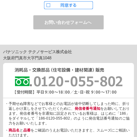
ただし、お申し込みフォーム上でご希望の方のみに、下記サービ
スをご提供することがあります。
・電子メール、ダイレクトメールなどによる情報のご提供
（1）ご提供情報の分野
・住宅関連設備・建材、家電製品、住まいづくり(新築・リフォー
ム)関連情報
・介護サービス、防犯設備・防犯サービス、生活便利サービス、
車載関連商品など
パナソニック テクノサービス株式会社
（2）ご提供情報の概要
大阪府門真市大字門真1048
・商品、サービスに関するご提案
・商品サポート、メンテナンスに関するご提案
・キャンペーン、フェアー、イベントに関する情報ご提供
・アンケート、商品モニターに関する情報ご提供など
3. 個人情報の提供
あらかじめご本人様からご了解いただいている場合や法令で認め
られている場合を除き、個人情報を第三者に提供または開示いた
しません。
・予期せぬ障害などでお客様とのお電話が途中切断してしまった時に、折り
しかしながら、お客様がクレジットカード決済をご利用される場
返しかけ直しをさせていただくために、
発信者番号通知
をお願いしており
合に限り、カード発行会社が行なう不正利用検知・防止「3Dセキ
ます。発信者番号を非通知に設定されているお客様は、はじめに「186」
ュア2.0」のために、お客様が利用するカード発行会社及び、決済
をダイヤルして「186-0120-055-802」のように発信電話番号通知のご協
代行会社：GMOペイメントゲートウェイ（第三者）に、下記の情
力をお願いいたします。
報を開示し、本人認証を行います。
・
商品名
と
品番
をご確認のうえお電話いただきますと、スムーズにご相談い
・金額など、決済に関する情報
ただけます。
・お客様のデバイス情報