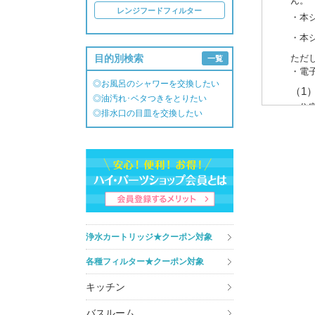
ん。
レンジフードフィルター
・本
・本
目的別検索
ただ
一覧
・電
◎お風呂のシャワーを交換したい
（1
◎油汚れ･ベタつきをとりたい
・住
◎排水口の目皿を交換したい
・介
（2
・商
・商
・キ
・ア
3. 個
浄水カートリッジ★クーポン対象
あら
各種フィルター★クーポン対象
また
しか
キッチン
知・
ート
バスルーム