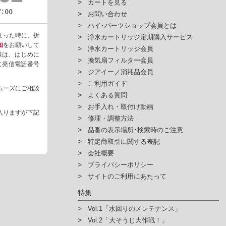
カートを見る
お問い合わせ
ハイ･パーツショップ会員とは
まった時に、折
浄水カートリッジ定期購入サービス
知
をお願いして
浄水カートリッジ会員
様は、はじめに
換気扇フィルター会員
ように発信電話番号
ジアイーノ消耗品会員
ご利用ガイド
ムーズにご相談
よくある質問
お手入れ・取付け動画
入りますが下記
修理・調整方法
品番の表示場所･検索時のご注意
特定商取引に関する表記
会社概要
プライバシーポリシー
サイトのご利用にあたって
特集
Vol.1「水回りのメンテナンス」
Vol.2「大そうじ大作戦！」