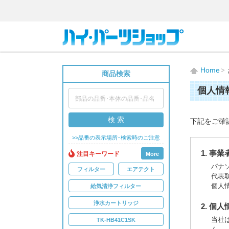
Home
商品検索
個人情
検 索
下記をご確
>>品番の表示場所･検索時のご注意
1. 事
注目キーワード
More
パナ
フィルター
エアテクト
代表
個人
給気清浄フィルター
浄水カートリッジ
2. 個
当社
TK-HB41C1SK