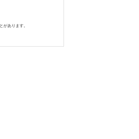
とがあります。
除き、個人情報を第三者に提供
発行会社が行なう不正利用検
済代行会社：GMOペイメントゲ