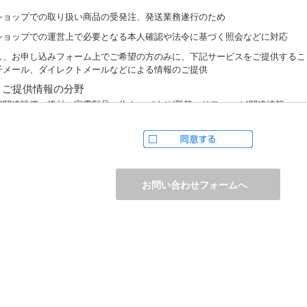
ショップでの取り扱い商品の受発注、発送業務遂行のため
ショップでの運営上で必要となる本人確認や法令に基づく照会などに対応
し、お申し込みフォーム上でご希望の方のみに、下記サービスをご提供するこ
子メール、ダイレクトメールなどによる情報のご提供
）ご提供情報の分野
宅関連設備・建材、家電製品、住まいづくり(新築・リフォーム)関連情報
護サービス、防犯設備・防犯サービス、生活便利サービス、車載関連商品など
）ご提供情報の概要
品、サービスに関するご提案
品サポート、メンテナンスに関するご提案
ャンペーン、フェアー、イベントに関する情報ご提供
ンケート、商品モニターに関する情報ご提供など
人情報の提供
かじめご本人様からご了解いただいている場合や法令で認められている場合を
は開示いたしません。
しながら、お客様がクレジットカード決済をご利用される場合に限り、カード
防止「3Dセキュア2.0」のために、お客様が利用するカード発行会社及び、決
ウェイ（第三者）に、下記の情報を開示し、本人認証を行います。