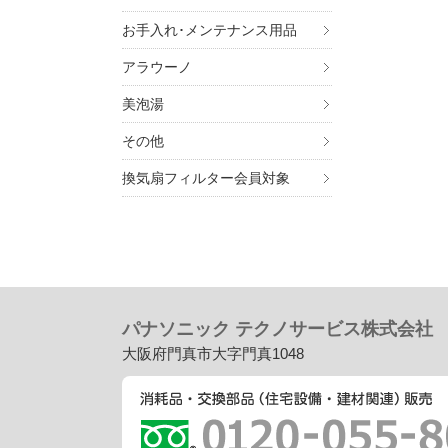
お手入れ･メンテナンス用品
アラウーノ
美泡湯
7. 個
その他
ご入
換気扇フィルター会員対象
ませ
8. 
・
個
・
個
・
個
パナソニック テクノサービス株式会社
大阪府門真市大字門真1048