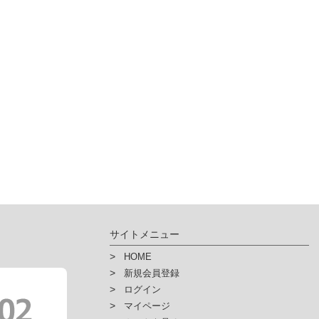
人情報を入力するにあたっての注意事項
力上での必須項目を入力いただけない場合は、「ハイ・パーツショップ」で提
んので予めご了承下さい。
その他個人情報の取扱い詳細に関しましては、弊社ホームページにてご
人情報保護方針
人情報保護法に基づく公表事項
人情報の開示などに関するご案内
サイトメニュー
HOME
新規会員登録
ログイン
マイページ