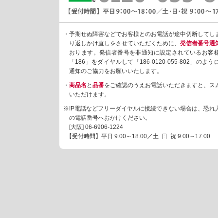
・予期せぬ障害などでお客様とのお電話が途中切断してし
り返しかけ直しをさせていただくために、
発信者番号通
おります。発信者番号を非通知に設定されているお客
「186」をダイヤルして「186-0120-055-802」の
通知のご協力をお願いいたします。
・
商品名
と
品番
をご確認のうえお電話いただきますと、ス
いただけます。
※IP電話などフリーダイヤルに接続できない場合は、恐れ
の電話番号へおかけください。
[大阪]
06-6906-1224
【受付時間】平日 9:00～18:00／土･日･祝 9:00～17:00