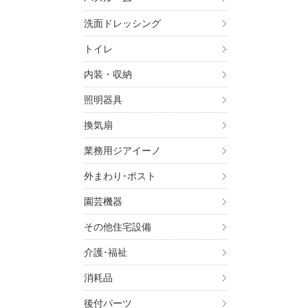
・金
・お
洗面ドレッシング
・お
トイレ
4. 個
上記
内装・収納
いま
照明器具
この
す。
換気扇
5. 個
業務用ジアイーノ
ご本
す）
外まわり･ポスト
す。
園芸機器
6. 個
その他住宅設備
ご本
介護･福祉
パナ
（UR
消耗品
お問
後付パーツ