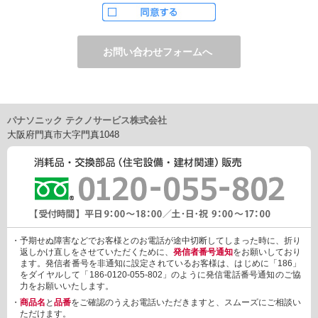
ただし、お申し込みフォーム上でご希望の方のみに、下記サービ
スをご提供することがあります。
・電子メール、ダイレクトメールなどによる情報のご提供
（1）ご提供情報の分野
・住宅関連設備・建材、家電製品、住まいづくり(新築・リフォー
ム)関連情報
・介護サービス、防犯設備・防犯サービス、生活便利サービス、
車載関連商品など
パナソニック テクノサービス株式会社
（2）ご提供情報の概要
大阪府門真市大字門真1048
・商品、サービスに関するご提案
・商品サポート、メンテナンスに関するご提案
・キャンペーン、フェアー、イベントに関する情報ご提供
・アンケート、商品モニターに関する情報ご提供など
3. 個人情報の提供
あらかじめご本人様からご了解いただいている場合や法令で認め
られている場合を除き、個人情報を第三者に提供または開示いた
しません。
・予期せぬ障害などでお客様とのお電話が途中切断してしまった時に、折り
しかしながら、お客様がクレジットカード決済をご利用される場
返しかけ直しをさせていただくために、
発信者番号通知
をお願いしており
合に限り、カード発行会社が行なう不正利用検知・防止「3Dセキ
ます。発信者番号を非通知に設定されているお客様は、はじめに「186」
ュア2.0」のために、お客様が利用するカード発行会社及び、決済
をダイヤルして「186-0120-055-802」のように発信電話番号通知のご協
代行会社：GMOペイメントゲートウェイ（第三者）に、下記の情
力をお願いいたします。
報を開示し、本人認証を行います。
・
商品名
と
品番
をご確認のうえお電話いただきますと、スムーズにご相談い
・金額など、決済に関する情報
ただけます。
・お客様のデバイス情報