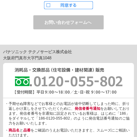
ただし、お申し込みフォーム上でご希望の方のみに、下記サービ
スをご提供することがあります。
・電子メール、ダイレクトメールなどによる情報のご提供
（1）ご提供情報の分野
・住宅関連設備・建材、家電製品、住まいづくり(新築・リフォー
ム)関連情報
・介護サービス、防犯設備・防犯サービス、生活便利サービス、
車載関連商品など
パナソニック テクノサービス株式会社
（2）ご提供情報の概要
大阪府門真市大字門真1048
・商品、サービスに関するご提案
・商品サポート、メンテナンスに関するご提案
・キャンペーン、フェアー、イベントに関する情報ご提供
・アンケート、商品モニターに関する情報ご提供など
3. 個人情報の提供
あらかじめご本人様からご了解いただいている場合や法令で認め
られている場合を除き、個人情報を第三者に提供または開示いた
しません。
・予期せぬ障害などでお客様とのお電話が途中切断してしまった時に、折り
しかしながら、お客様がクレジットカード決済をご利用される場
返しかけ直しをさせていただくために、
発信者番号通知
をお願いしており
合に限り、カード発行会社が行なう不正利用検知・防止「3Dセキ
ます。発信者番号を非通知に設定されているお客様は、はじめに「186」
ュア2.0」のために、お客様が利用するカード発行会社及び、決済
をダイヤルして「186-0120-055-802」のように発信電話番号通知のご協
代行会社：GMOペイメントゲートウェイ（第三者）に、下記の情
力をお願いいたします。
報を開示し、本人認証を行います。
・
商品名
と
品番
をご確認のうえお電話いただきますと、スムーズにご相談い
・金額など、決済に関する情報
ただけます。
・お客様のデバイス情報