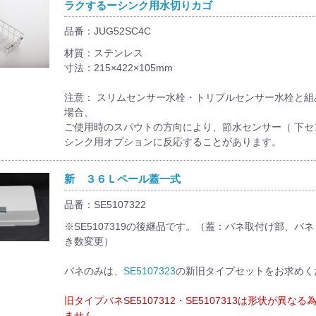
ラクするーシンク用水切りカゴ
品番：JUG52SC4C
材質：ステンレス
寸法：215×422×105mm
注意： スリムセンサー水栓・トリプルセンサー水栓と組
場合、
ご使用時のスパウトの方向により、節水センサー（ 下セ
シンク用オプションに反応することがあります。
新 ３６Ｌペール蓋一式
品番：SE5107322
※SE5107319の後継品です。（蓋：バネ取付け部、バ
き数変更）
バネのみは、
SE5107323
の新旧タイプセットをお求めく
旧タイプバネSE5107312・SE5107313は形状が異な
ません。