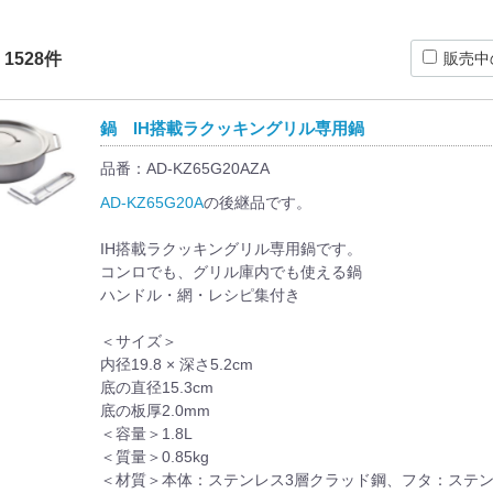
：
1528
件
販売中
鍋 IH搭載ラクッキングリル専用鍋
品番：AD-KZ65G20AZA
AD-KZ65G20A
の後継品です。
IH搭載ラクッキングリル専用鍋です。
コンロでも、グリル庫内でも使える鍋
ハンドル・網・レシピ集付き
＜サイズ＞
内径19.8 × 深さ5.2cm
底の直径15.3cm
底の板厚2.0mm
＜容量＞1.8L
＜質量＞0.85kg
＜材質＞本体：ステンレス3層クラッド鋼、フタ：ステ