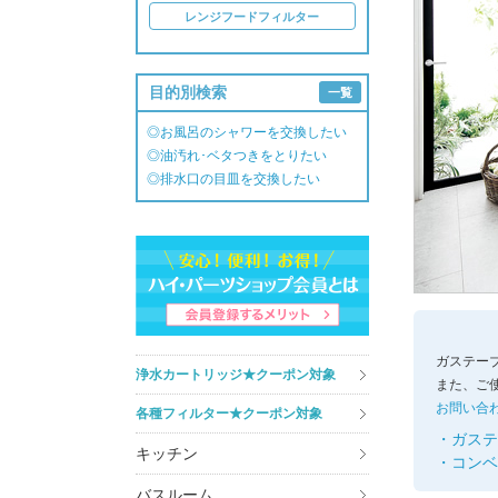
レンジフードフィルター
目的別検索
一覧
◎お風呂のシャワーを交換したい
◎油汚れ･ベタつきをとりたい
◎排水口の目皿を交換したい
ガステー
浄水カートリッジ★クーポン対象
また、ご
お問い合
各種フィルター★クーポン対象
・ガステ
キッチン
・コンベ
バスルーム