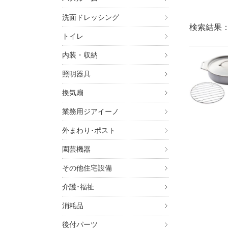
洗面ドレッシング
検索結果
トイレ
内装・収納
照明器具
換気扇
業務用ジアイーノ
外まわり･ポスト
園芸機器
その他住宅設備
介護･福祉
消耗品
後付パーツ