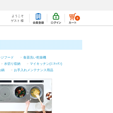
ようこそ
0
ゲスト 様
ンジフード
食器洗い乾燥機
水切り収納
マイキッチン(ﾐﾆｷｯﾁﾝ)
め鍋
お手入れメンテナンス用品