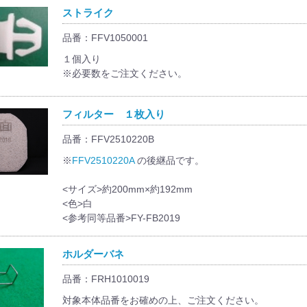
ストライク
品番：FFV1050001
１個入り
※必要数をご注文ください。
フィルター １枚入り
品番：FFV2510220B
※
FFV2510220A
の後継品です。
<サイズ>約200mm×約192mm
<色>白
<参考同等品番>FY-FB2019
ホルダーバネ
品番：FRH1010019
対象本体品番をお確めの上、ご注文ください。