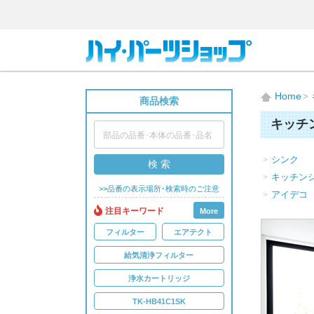
Home
商品検索
キッチ
シンク
検 索
キッチン
>>品番の表示場所･検索時のご注意
アイデコ
注目キーワード
More
フィルター
エアテクト
給気清浄フィルター
浄水カートリッジ
TK-HB41C1SK