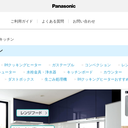
ご利用ガイド
よくある質問
お問い合わせ
キッチン
ン
IHクッキングヒーター
ガステーブル
コンベクション
レ
シューター
水栓金具・浄水器
キッチンボード
カウンター
ダストボックス
生ごみ処理機
IHクッキングヒーターおすす