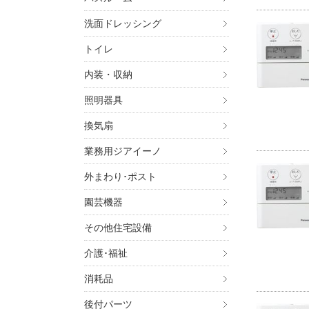
洗面ドレッシング
トイレ
内装・収納
照明器具
換気扇
業務用ジアイーノ
外まわり･ポスト
園芸機器
その他住宅設備
介護･福祉
消耗品
後付パーツ