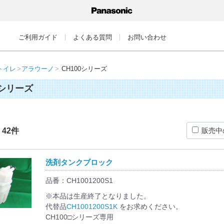
ご利用ガイド
よくある質問
お問い合わせ
トイレ
アラウーノ
CH100シリーズ
0シリーズ
：
42
件
販売中
洗剤タンクブロック
品番：CH1001200S1
※本品は生産終了となりました。
代替品
CH1001200S1K
をお求めください。
CH100□シリーズ専用