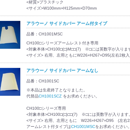
<材質>プラスチック
<サイズ>W100mm×H125mm×D70mm
アラウーノ サイドカバー アーム付タイプ
品番：CH1001MSC
CH100□シリーズアームレスト付き専用
<対象本体>CH100□(□)M□□(7) ※□には英数字が入りま
<サイズ> 右用、左用ともにW226×H267×D95(左右2枚入
アラウーノ サイドカバー アームなし
品番：CH1001SC
※本品は生産終了となりました。
代替品
CH1001SCZ
をお求めください。
CH100□シリーズ専用
<対象本体>CH100□(□)□□(7) ※□には英数字が入
<サイズ> 右用、左用ともに W226×H267×D95 (左右
アームレスト付タイプは
CH1001MSC
をお求めください