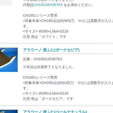
代替品
CH1001WS367K4
をお求めください。
CH100□シリーズ専用
<対象本体>CH100□(□)(M)WS(7) ※□には英数字が入り
す。
<サイズ> W395×L564×D118
注意:色は「ホワイト」です
アラウーノ 便ふた(ダークセピア)
品番：CH1001UD367K3
※本品は生産終了となりました。
CH100□シリーズ専用
<対象本体>CH100□(□)(M)UD(7) ※□には英数字が入り
す。
<サイズ> W395×L564×D118
注意:色は「ダークセピア」です
アラウーノ 便ふた(ペールナチュラル)