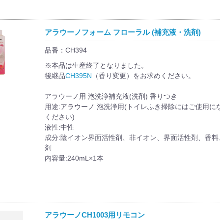
アラウーノフォーム フローラル (補充液・洗剤)
品番：CH394
※本品は生産終了となりました。
後継品
CH395N
（香り変更）をお求めください。
アラウーノ用 泡洗浄補充液(洗剤) 香りつき
用途:アラウーノ 泡洗浄用(トイレふき掃除にはご使用に
ください)
液性:中性
成分:陰イオン界面活性剤、非イオン、界面活性剤、香料
剤
内容量:240mL×1本
アラウーノCH1003用リモコン