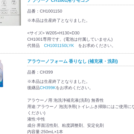
アラウーノ CH1001用リモコン
品番：CH1001150
※本品は生産終了となりました。
<サイズ> W205×H130×D30
CH1001専用です。(電池は付属していません)
代替品
CH1001150LYK
をお求めください。
アラウーノフォーム 香りなし (補充液・洗剤)
品番：CH399
※本品は生産終了となりました。
後継品
CH399K
をお求めください。
アラウーノ用 泡洗浄補充液(洗剤) 無香性
用途:アラウーノ 泡洗浄用(トイレふき掃除にはご使用に
ください)
液性:中性
成分:界面活性剤、粘度調整剤、安定化剤
内容量:250mL×1本