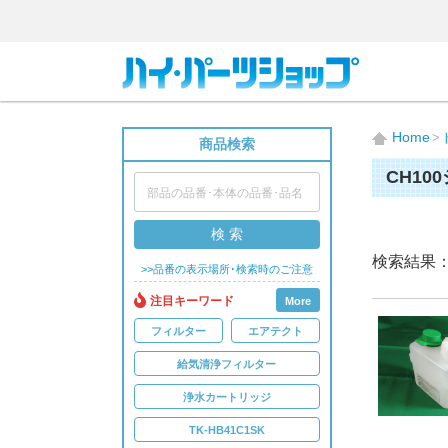
Home
商品検索
CH10
検 索
検索結果
>>品番の表示場所･検索時のご注意
注目キーワード
More
フィルター
エアテクト
給気清浄フィルター
浄水カートリッジ
TK-HB41C1SK