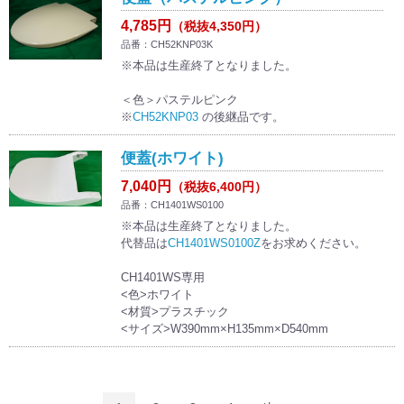
4,785円
（税抜4,350円）
品番：CH52KNP03K
※本品は生産終了となりました。
＜色＞パステルピンク
※
CH52KNP03
の後継品です。
便蓋(ホワイト)
7,040円
（税抜6,400円）
品番：CH1401WS0100
※本品は生産終了となりました。
代替品は
CH1401WS0100Z
をお求めください。
CH1401WS専用
<色>ホワイト
<材質>プラスチック
<サイズ>W390mm×H135mm×D540mm