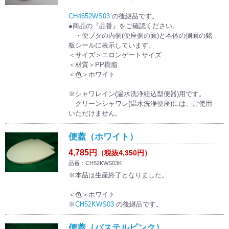
CH4652WS03
の後継品です。
●商品の『品番』をご確認ください。
・便ブタの内側(便座側の面)と本体の側面の銘
板シールに表示しています。
＜サイズ＞エロンゲートサイズ
＜材質＞PP樹脂
＜色＞ホワイト
※シャワレイン(温水洗浄組込型便器)用です。
クリーンシャワレ(温水洗浄便座)には、ご使用
いただけません。
便蓋（ホワイト）
4,785円
（税抜4,350円）
品番：CH52KWS03K
※本品は生産終了となりました。
＜色＞ホワイト
※
CH52KWS03
の後継品です。
便蓋（パステルピンク）