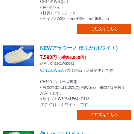
CH1401WS専用
<色>ホワイト
<材質>プラスチック
<サイズ>W390mm×H135mm×D540mm
ご注文はこちら
NEWアラウーノ 便ふた(ホワイト)
7,590円
（税抜6,900円）
品番：CH1201WS367Z
CH1201WS367
の後継品（品番変更）です。
CH120□シリーズ専用
<対象本体>CH120□(□)(M)WS(7) ※□には英数字
が入ります。
<サイズ> W395×L564×D118
注意:色は「ホワイト」です
ご注文はこちら
便ふた（ホワイト）