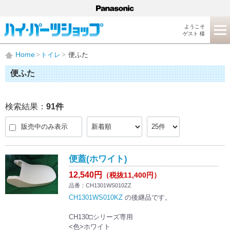
ようこそ
ゲスト 様
Home
トイレ
便ふた
便ふた
検索結果：
91
件
販売中のみ表示
便蓋(ホワイト)
12,540円
（税抜11,400円）
品番：CH1301WS010ZZ
CH1301WS010KZ
の後継品です。
CH130□シリーズ専用
<色>ホワイト