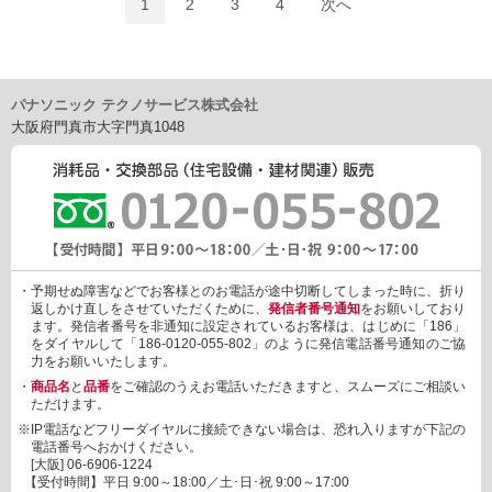
1
2
3
4
次へ
パナソニック テクノサービス株式会社
大阪府門真市大字門真1048
・予期せぬ障害などでお客様とのお電話が途中切断してしまった時に、折り
返しかけ直しをさせていただくために、
発信者番号通知
をお願いしており
ます。発信者番号を非通知に設定されているお客様は、はじめに「186」
をダイヤルして「186-0120-055-802」のように発信電話番号通知のご協
力をお願いいたします。
・
商品名
と
品番
をご確認のうえお電話いただきますと、スムーズにご相談い
ただけます。
※IP電話などフリーダイヤルに接続できない場合は、恐れ入りますが下記の
電話番号へおかけください。
[大阪]
06-6906-1224
【受付時間】平日 9:00～18:00／土･日･祝 9:00～17:00