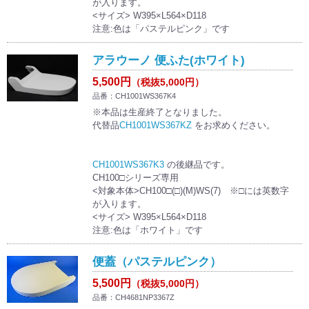
が入ります。
<サイズ> W395×L564×D118
注意:色は「パステルピンク」です
アラウーノ 便ふた(ホワイト)
5,500円
（税抜5,000円）
品番：CH1001WS367K4
※本品は生産終了となりました。
代替品
CH1001WS367KZ
をお求めください。
CH1001WS367K3
の後継品です。
CH100□シリーズ専用
<対象本体>CH100□(□)(M)WS(7) ※□には英数字
が入ります。
<サイズ> W395×L564×D118
注意:色は「ホワイト」です
便蓋（パステルピンク）
5,500円
（税抜5,000円）
品番：CH4681NP3367Z