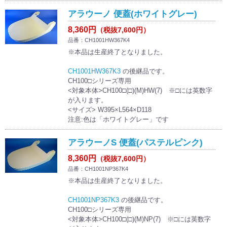
アラウーノ 便蓋(ホワイトグレー)
8,360円
（税抜7,600円）
品番：CH1001HW367K4
※本品は生産終了となりました。
CH1001HW367K3
の後継品です。
CH100□シリーズ専用
<対象本体>CH100□(□)(M)HW(7) ※□には英数字
が入ります。
<サイズ> W395×L564×D118
注意:色は「ホワイトグレー」です
アラウーノS 便蓋(パステルピンク)
8,360円
（税抜7,600円）
品番：CH1001NP367K4
※本品は生産終了となりました。
CH1001NP367K3
の後継品です。
CH100□シリーズ専用
<対象本体>CH100□(□)(M)NP(7) ※□には英数字