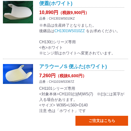
便蓋(ホワイト)
10,890円
（税抜9,900円）
品番：CH1301WS010KZ
※本品は生産終了となりました。
後継品は
CH1301WS010ZZ
をお求めください。
CH130□シリーズ専用
<色>ホワイト
※ヒンジ部はホワイトへ変更されています。
アラウーノS 便ふた(ホワイト)
7,260円
（税抜6,600円）
品番：CH1101WS3367Z
CH1101シリーズ専用
<対象本体>CH1101(□)(M)WS(7) ※(□)には英字が
入る場合があります。
<サイズ> W395×L560×D140
注意:色は「ホワイト」です
ご注文はこちら