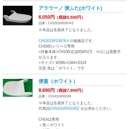
アラウーノ 便ふた(ホワイト)
6,050円
（税抜5,500円）
品番：CH1001WS367KZ
※本品は生産終了となりました。
CH1001WS367K4
の後継品です。
CH100□シリーズ専用
<対象本体>CH100□(□)(M)WS(7) ※□には英数字
が入ります。
<サイズ> W395×L564×D118
注意:色は「ホワイト」です
便蓋（ホワイト）
8,690円
（税抜7,900円）
品番：CH1411WS0100
※本品は生産終了となりました。
代替品
CH1411WS0100Z
をお求めください。
CH1411専用
＜色＞ホワイト