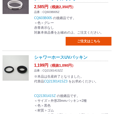
2,585円
（税抜2,350円）
品番：CQ603B005Z
CQ603B005
の後継品です。
＜色＞グレー
赤青表示なし
対象本体品番をお確めの上、ご注文ください。
ご注文はこちら
シャワーホースUVパッキン
1,199円
（税抜1,090円）
品番：CQ2130141SZZ
※本品は生産終了となりました。
代替品
CQ2130141SZ3
をお求めください。
CQ2130141SZ
の後継品です。
＜サイズ＞外形20mmパッキン×2種
＜色＞黒色
＜材質＞ゴム