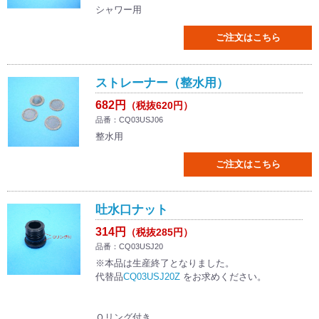
シャワー用
ご注文はこちら
ストレーナー（整水用）
682円
（税抜620円）
品番：CQ03USJ06
整水用
ご注文はこちら
吐水口ナット
314円
（税抜285円）
品番：CQ03USJ20
※本品は生産終了となりました。
代替品
CQ03USJ20Z
をお求めください。
Ｏリング付き