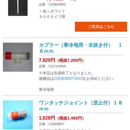
品番：CQ96GM02
＜色＞ホワイト
９００タイプ用
ご注文はこちら
カプラー（寒冷地用・水抜き付） １
６ｍｍ
7,920円
（税抜7,200円）
品番：CQ711SA09
※本品は生産終了となりました。
後継品は
CQSKM5271A13
をお求めください。
寒冷地用
ワンタッチジョイント（逆止付）１８
ｍｍ
1,628円
（税抜1,480円）
品番：CQ683B07