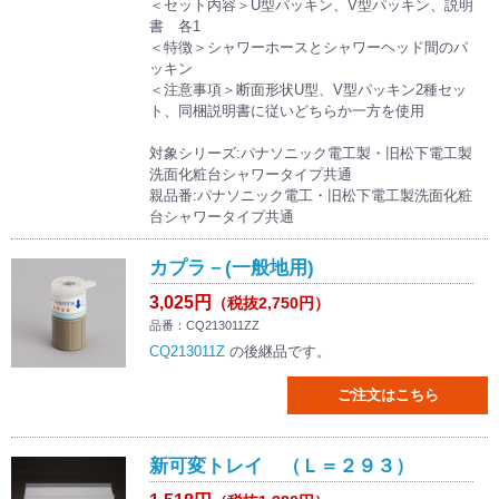
＜セット内容＞U型パッキン、V型パッキン、説明
書 各1
＜特徴＞シャワーホースとシャワーヘッド間のパ
ッキン
＜注意事項＞断面形状U型、V型パッキン2種セッ
ト、同梱説明書に従いどちらか一方を使用
対象シリーズ:パナソニック電工製・旧松下電工製
洗面化粧台シャワータイプ共通
親品番:パナソニック電工・旧松下電工製洗面化粧
台シャワータイプ共通
カプラ－(一般地用)
3,025円
（税抜2,750円）
品番：CQ213011ZZ
CQ213011Z
の後継品です。
ご注文はこちら
新可変トレイ （Ｌ＝２９３）