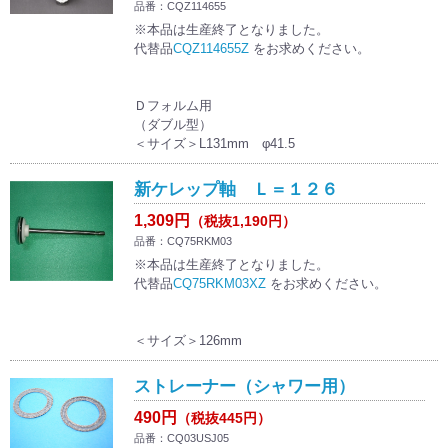
品番：CQZ114655
※本品は生産終了となりました。
代替品
CQZ114655Z
をお求めください。
Ｄフォルム用
（ダブル型）
＜サイズ＞L131mm φ41.5
新ケレップ軸 Ｌ＝１２６
1,309円
（税抜1,190円）
品番：CQ75RKM03
※本品は生産終了となりました。
代替品
CQ75RKM03XZ
をお求めください。
＜サイズ＞126mm
ストレーナー（シャワー用）
490円
（税抜445円）
品番：CQ03USJ05