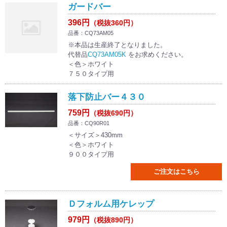
ガードバー
396円
（税抜360円）
品番：CQ73AM05
※本品は生産終了となりました。
代替品
CQ73AM05K
をお求めください。
＜色＞ホワイト
７５０タイプ用
落下防止バー４３０
759円
（税抜690円）
品番：CQ90R01
＜サイズ＞430mm
＜色＞ホワイト
９００タイプ用
ご注文はこちら
Ｄフォルム用ケレップ
979円
（税抜890円）