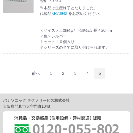
品番：KR70941
※本品は生産終了となりました。
代替品
KR70942
をお求めください。
＜サイズ＞上部径φ7 下部径φ3 長さ20mm
＜色＞シルバー
１セット１０個入り
全シリーズの全てに取り付けられます。
前へ
1
2
3
4
5
パナソニック テクノサービス株式会社
大阪府門真市大字門真1048