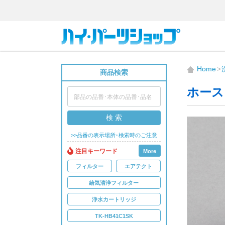
Home
商品検索
ホース
検 索
>>品番の表示場所･検索時のご注意
注目キーワード
More
フィルター
エアテクト
給気清浄フィルター
浄水カートリッジ
TK-HB41C1SK