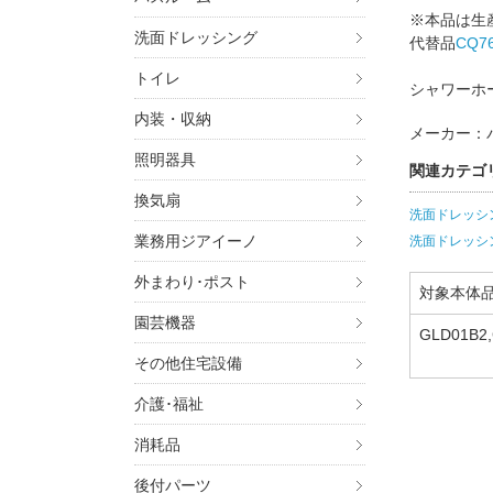
※本品は生
洗面ドレッシング
代替品
CQ7
トイレ
シャワーホ
内装・収納
メーカー：
照明器具
関連カテゴ
換気扇
洗面ドレッシ
業務用ジアイーノ
洗面ドレッシ
外まわり･ポスト
対象本体
園芸機器
GLD01B2
S2G1SA,
その他住宅設備
DS2G2SA
介護･福祉
3DS2H2S
D2HDH7,
消耗品
DH,GLE1
S9CK417
後付パーツ