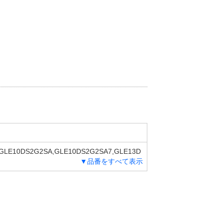
,GLE10DS2G2SA,GLE10DS2G2SA7,GLE13D
▼品番をすべて表示
,GLE14DS2G1SA7,GLE14DS2G2SA,GLE14
A7,GLE13DS2H1SA,GLE13DS2H1SA7,GLE1
SA,GLE14DS2H2SA7,GLE10D2HDH,GLE10
E17D2HLDH,GLE17D2HLDH7,GLE17D2HR
GLS12CK41R,GLS12CK41R7,GLS9CK41,GL
GQD01BU2S,GQD01BU2S7,GQD01BU2AK,G