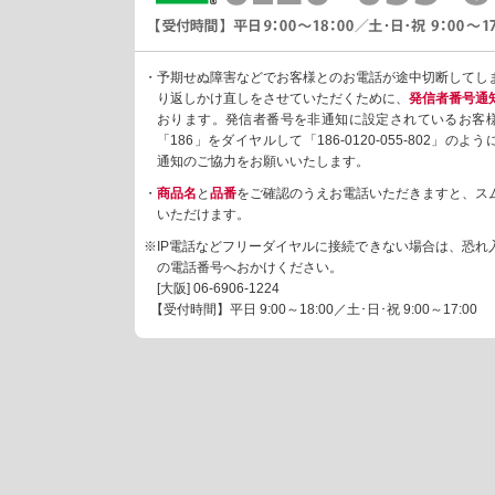
CN7,GQE
QE102AS
2GSW7,G
・予期せぬ障害などでお客様とのお電話が途中切断してし
2ASCG7,
り返しかけ直しをさせていただくために、
発信者番号通
GQE122A
おります。発信者番号を非通知に設定されているお客
E122GSW
「186」をダイヤルして「186-0120-055-802」の
G,GQE71
通知のご協力をお願いいたします。
W7,GQE7
・
商品名
と
品番
をご確認のうえお電話いただきますと、ス
QE91GSD
いただけます。
7,GQE92
※IP電話などフリーダイヤルに接続できない場合は、恐れ
BH2S,GQ
の電話番号へおかけください。
S7,GQW7
[大阪]
06-6906-1224
A7,GQW7
【受付時間】平日 9:00～18:00／土･日･祝 9:00～17:00
W711AAK
61K7,GQ
GQW665A
W785A7,
W17,GLS
5SS67,G
D76SS87
GLH9TF1