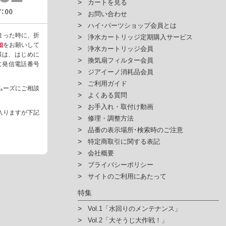
カートを見る
102ASCV,GQE102ASCV7,GQE102ASCVAK2,GQE102ASDAK,GQE102
お問い合わせ
WAK2,GQE102ASD,GQE102ASD7,GQE102ASW,GQE102ASW7,GQE1
ハイ･パーツショップ会員とは
QE122ASCB,GQE122ASCB7,GQE122ASCE,GQE122ASCE7,GQE122
まった時に、折
浄水カートリッジ定期購入サービス
GQE122ASCN,GQE122ASCN7,GQE122ASCV,GQE122ASCV7,GQE122
知
をお願いして
浄水カートリッジ会員
SWAK,GQE122ASWAK2,GQE122ASD,GQE122ASD7,GQE122ASW,GQ
様は、はじめに
換気扇フィルター会員
,GQE122GSW7,GQE71ASCB,GQE71ASCB7,GQE71ASCE,GQE71ASC
ように発信電話番号
ジアイーノ消耗品会員
ASCG7,GQE71ASCN,GQE71ASCN7,GQE71ASCV,GQE71ASCV7,GQE
1GSD,GQE71GSD7,GQE71GSW,GQE71GSW7,GQE91ASD,GQE91AS
ご利用ガイド
ムーズにご相談
7,GQE91GSW,GQE91GSW7,GQE92ASCB,GQE92ASCB7,GQE92ASC
よくある質問
ASCG,GQE92ASCG7,GQE92ASCN,GQE92ASCN7,GQE92ASCV,GQE9
お手入れ・取付け動画
入りますが下記
F01BH2S7,GQU01BH2,GQU01BH27,GQU01B1,GQU01B17,GQU01B
修理・調整方法
1S1MS,GQW71S1MS7,GQW611A,GQW611A7,GQW661A,GQW661A7
品番の表示場所･検索時のご注意
11DA,GQW711DA7,GQW761A,GQW761A7,GQW781A,GQW781A7,G
特定商取引に関する表記
2,GQW611AK,GQW711AK,GQW611K,GQW611K7,GQW661K,GQW66
会社概要
W711NJ1,GQW711NJ17,GQW711TA1,GQW711TA17,GQW615A,GQW
プライバシーポリシー
7,GQW685A,GQW685A7,GQW715A,GQW715A7,GQW715DA,GQW71
サイトのご利用にあたって
GQW715ADH,GQW715ADH7,GQW715DADH,GQW715DADH7,GQW715
9CL4W1,GLS9CL4W17,GQU02SJ7,GQU02SJ,GQD75SSB,GQD75SSW
特集
QD75SS8,GQD75SS87,GQD76SSB,GQD76SSW,GQD76SS1,GQD76SS
Vol.1「水回りのメンテナンス」
,GQD75SS1DH,GQD75SS1DHE,GQD75SS1DHE7,GQD75SS1DH7,GQD
Vol.2「大そうじ大作戦！」
SWSS,GLH9TF1SWSS7,GLH9TF2SBSS,GLH9TF2SBSS7,GLH9TF2S