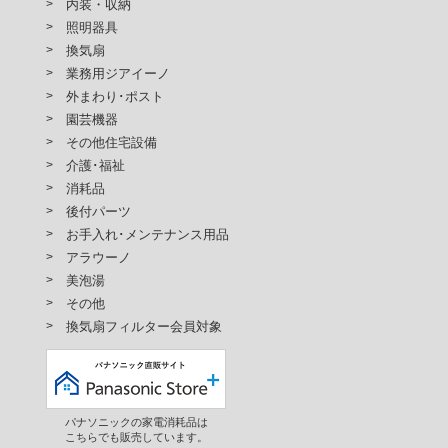
内装・収納
ASDAK2,GQE102ASKVAK,GQE102ASWAK,G
照明器具
02GSD,GQE102GSD7,GQE102GSW,GQE10
換気扇
ASCF,GQE122ASCF7,GQE122ASCG,GQE12
業務用ジアイーノ
ASCVAK2,GQE122ASDAK,GQE122ASDAK2,
外まわり･ポスト
E122ASW7,GQE122GSD,GQE122GSD7,GQ
園芸機器
E7,GQE71ASCF,GQE71ASCF7,GQE71ASC
その他住宅設備
71ASD,GQE71ASD7,GQE71ASW,GQE71AS
D7,GQE91ASW,GQE91ASW7,GQE91GSD,G
介護･福祉
E,GQE92ASCE7,GQE92ASCF,GQE92ASCF
消耗品
2ASCV7,GQF01BH2A,GQF01BH2A7,GQF01
後付パーツ
1NJ,GQU01B1NJ9,GQW61S2MS,GQW61S2M
お手入れ･メンテナンス用品
,GQW681A,GQW681A7,GQW711A,GQW711
アラウーノ
QW611AAK,GQW611AAK2,GQW711AAK,GQ
美泡湯
1K7,GQW711K,GQW711K7,GQW761K,GQW7
その他
615A7,GQW615DA,GQW615DA7,GQW665A,
換気扇フィルター会員対象
5DA7,GQW765A,GQW765A7,GQW785A,GQ
TA,GQW715TA7,GLS12CL4W1,GLS12CL4
,GQD75SS1,GQD75SS17,GQD75SS6,GQD7
17,GQD76SS6,GQD76SS67,GQD76SS8,GQ
75S1DH7,GLH9TF1SBSS,GLH9TF1SBSS7,
パナソニックの家電消耗品は
WSS,GLH9TF2SWSS7,GLH9TF3SBSS,GLH9
こちらでも販売しています。