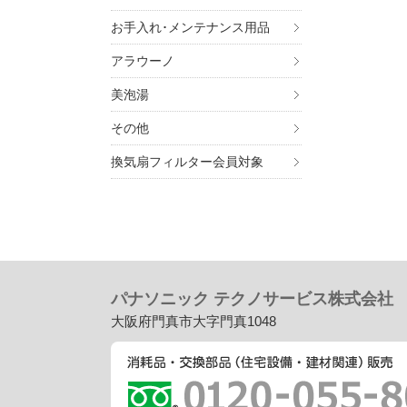
QD01BU2
QD01BU3
お手入れ･メンテナンス用品
JSKG,GQ
E,GQD10
アラウーノ
8KE,GQD
美泡湯
0JSKG7,
D61AS47
その他
63DTDBK
QD63DT8
換気扇フィルター会員対象
AK,GQD7
70JX,GQ
72AS17,
DTADE,G
GQD73DT
1,GQD73
74DT8,G
パナソニック テクノサービス株式会社
D74DT1K
大阪府門真市大字門真1048
E7,GQD7
D75SSWT
E,GQD9L
GQD90JS
B7,GQE1