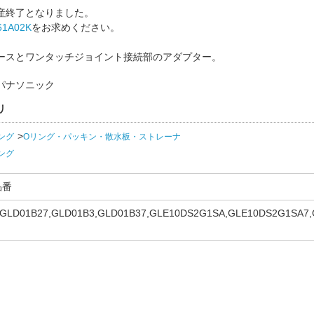
産終了となりました。
61A02K
をお求めください。
ースとワンタッチジョイント接続部のアダプター。
パナソニック
リ
ング
Oリング・パッキン・散水板・ストレーナ
ング
品番
,GLD01B27,GLD01B3,GLD01B37,GLE10DS2G1SA,GLE10DS2G1SA7
GLE13DS2G1SA7,GLE13DS2G2SA,GLE13DS2G2SA7,GLE14DS2G1SA
7,GLE10DS2H1SA,GLE10DS2H1SA7,GLE10DS2H2SA,GLE10DS2H2S
A,GLE13DS2H2SA7,GLE14DS2H1SA,GLE14DS2H1SA7,GLE14DS2H2
GLE12D2HLDH,GLE12D2HLDH7,GLE12D2HRDH,GLE12D2HRDH7,GL
7D2HRDH7,GLE8D2HDH,GLE8D2HDH7,GLS12CK41L,GLS12CK41L7,
,GPC9SN,GPC9SN9,GPC9TN,GPC9TN9,GQD01BU2A,GQD01BU2A7,