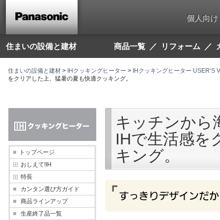
こ
こ
個人向け
か
ら
本
文
住まいの設備と建材
商品一覧
リフォーム
で
す。
住まいの設備と建材
>
IHクッキングヒーター
>
IHクッキングヒーター USER‘S V
をクリアした上、猛暑の夏も快適クッキング。
キッチンから
IHで生活感
キング。
トップページ
おしえて!IH
特長
カンタン選び方ガイド
商品ラインアップ
生産終了品一覧