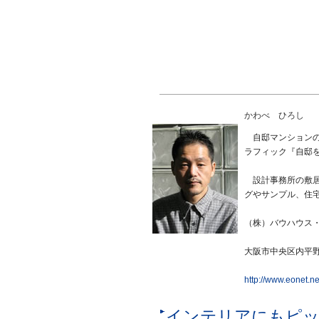
かわべ ひろし
自邸マンションの
ラフィック『自邸
設計事務所の敷居
グやサンプル、住
（株）バウハウス
大阪市中央区内平野町
http://www.eonet.n
インテリアにもピッ