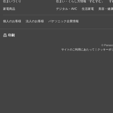
住まいづくり
住まい・くらし方情報「すむすむ」
す
家電商品
デジタル・AVC
生活家電
美容・健
個人のお客様
法人のお客様
パナソニック企業情報
印刷
© Panason
サイトのご利用にあたって
クッキーポ