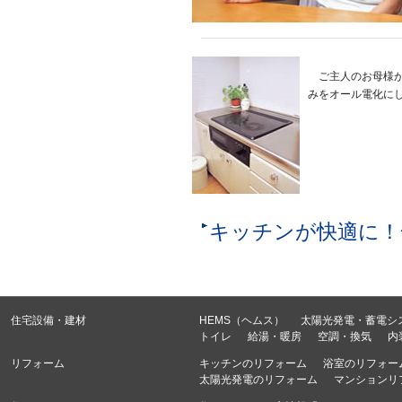
ご主人のお母様が1
みをオール電化にし
キッチンが快適に！
住宅設備・建材
HEMS（ヘムス）
太陽光発電・蓄電シ
トイレ
給湯・暖房
空調・換気
内
リフォーム
キッチンのリフォーム
浴室のリフォー
太陽光発電のリフォーム
マンションリ