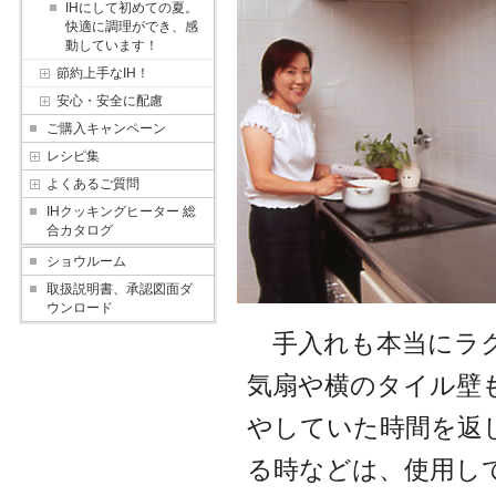
IHにして初めての夏。
快適に調理ができ、感
動しています！
節約上手なIH！
安心・安全に配慮
ご購入キャンペーン
レシピ集
よくあるご質問
IHクッキングヒーター 総
合カタログ
ショウルーム
取扱説明書、承認図面ダ
ウンロード
手入れも本当にラク
気扇や横のタイル壁
やしていた時間を返
る時などは、使用し