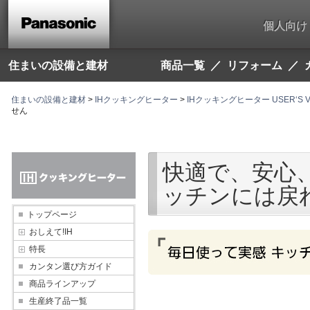
こ
こ
個人向け
か
ら
本
文
住まいの設備と建材
商品一覧
リフォーム
で
す。
住まいの設備と建材
>
IHクッキングヒーター
>
IHクッキングヒーター USER‘S V
せん
快適で、安心
ッチンには戻
トップページ
おしえて!IH
特長
カンタン選び方ガイド
商品ラインアップ
生産終了品一覧