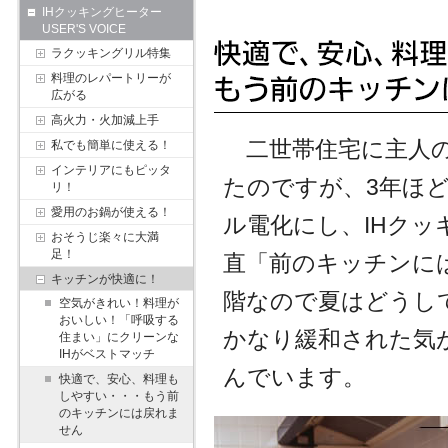
IHクッキングヒーター
USER'S VOICE
ラクッキングリル特集
料理のレパートリーが
広がる
高火力・火加減上手
二世帯住宅に主人の
私でも簡単に使える！
インテリアにもピッタ
たのですが、3年ほ
リ！
愛用のお鍋が使える！
ル電化にし、IHク
おそうじ楽々に大満
足！
直「前のキッチンに
キッチンが快適に！
階なので夏はどうし
空気がきれい！料理が
おいしい！「呼吸する
かなり緩和された気
住まい」にクリーンな
IHがベストマッチ
んでいます。
快適で、安心、料理も
しやすい・・・もう前
のキッチンには戻れま
せん