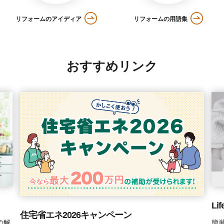
リフォームのアイディア
リフォームの用語集
おすすめリンク
Li
住宅省エネ2026キャンペーン
の解
簡