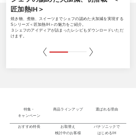
「食」に心を込
熱IH＞
にする。パナソ
煮物、スイーツまでシェフの認めた火加減を実現する
ズ＜匠加熱IH＞の魅力をご紹介。
のアイディアが詰まったレシピもダウンロードいただ
特集・
商品ラインアップ
選ばれる理由
キャンペーン
おすすめ特長
お取替え
パナソニックで
検討中のお客様
はじめるIH