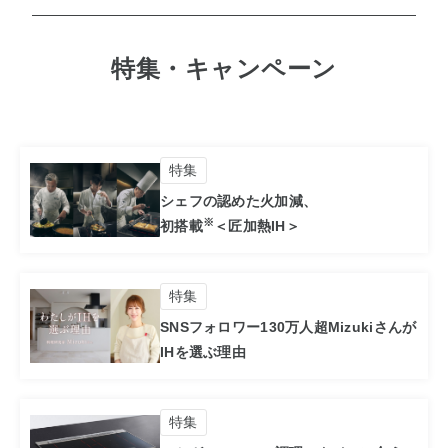
特集・キャンペーン
特集
シェフの認めた火加減、
※
初搭載
＜匠加熱IH＞
特集
SNSフォロワー130万人超
Mizukiさんが
IHを選ぶ理由
特集