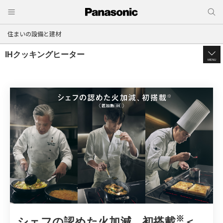
住まいの設備と建材
IHクッキングヒーター
MENU
いつもの
※
フの認めた火加減、初搭載
＜