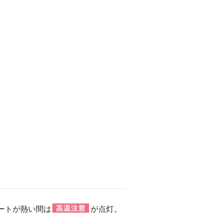
ートが熱い間は
が点灯。