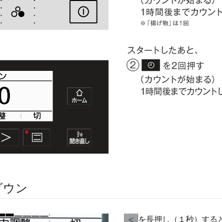
ダウン
を長押し（１秒）する