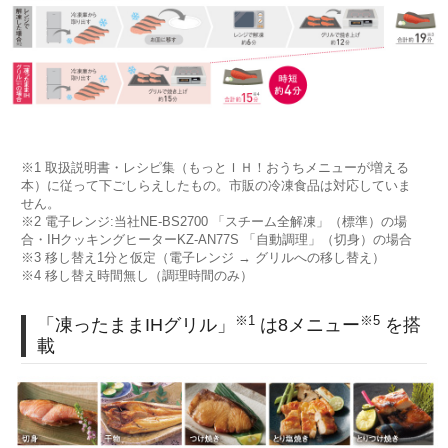
※1 取扱説明書・レシピ集（もっとＩＨ！おうちメニューが増える
本）に従って下ごしらえしたもの。市販の冷凍食品は対応していま
せん。
※2 電子レンジ:当社NE-BS2700 「スチーム全解凍」（標準）の場
合・IHクッキングヒーターKZ-AN77S 「自動調理」（切身）の場合
※3 移し替え1分と仮定（電子レンジ → グリルへの移し替え）
※4 移し替え時間無し（調理時間のみ）
※1
※5
「凍ったままIHグリル」
は8メニュー
を搭
載