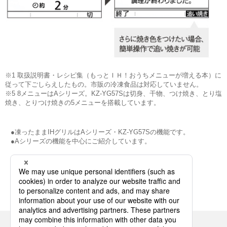
※1 取扱説明書・レシピ集（もっとＩＨ！おうちメニューが増える本）に
従って下ごしらえしたもの。市販の冷凍食品は対応していません。
※5 8メニューはAシリーズ。KZ-YG57Sは切身、干物、つけ焼き、とり塩
焼き、とりつけ焼きの5メニューを搭載しています。
●凍ったままIHグリルはAシリーズ・KZ-YG57Sの機能です。
●Aシリーズの機能を中心にご紹介しています。
特長一覧
トップページ