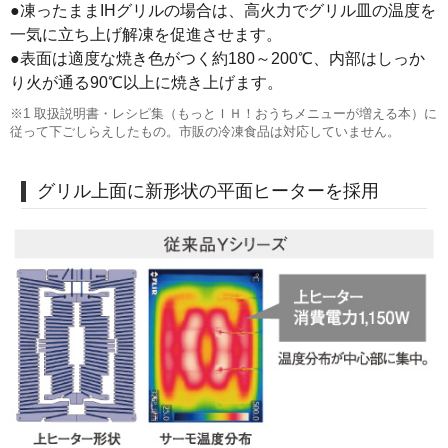
●凍ったままIHグリルの場合は、高火力でグリル皿の温度を
一気に立ち上げ解凍を促進させます。
●表面は適度な焼き色がつく約180～200℃、内部はしっか
り火が通る90℃以上に焼き上げます。
※1 取扱説明書・レシピ集（もっとＩＨ！おうちメニューが増える本）に
従って下ごしらえしたもの。市販の冷凍食品は対応していません。
グリル上面に新形状の平面ヒーターを採用