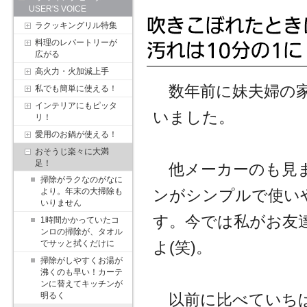
USER'S VOICE
ラクッキングリル特集
料理のレパートリーが
広がる
高火力・火加減上手
数年前に妹夫婦の家
私でも簡単に使える！
インテリアにもピッタ
いました。
リ！
愛用のお鍋が使える！
おそうじ楽々に大満
足！
他メーカーのも見ま
掃除がラクなのがなに
より。年末の大掃除も
ンがシンプルで使い
いりません
す。今では私がお友
1時間かかっていたコ
ンロの掃除が、タオル
でサッと拭くだけに
よ(笑)。
掃除がしやすくお湯が
沸くのも早い！カーテ
ンに替えてキッチンが
明るく
以前に比べていちば