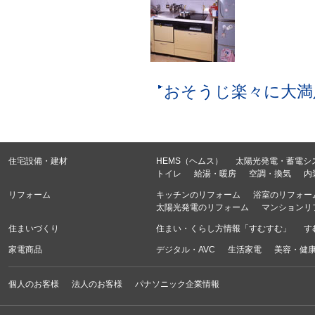
おそうじ楽々に大満
住宅設備・建材
HEMS（ヘムス）
太陽光発電・蓄電シ
トイレ
給湯・暖房
空調・換気
内
リフォーム
キッチンのリフォーム
浴室のリフォー
太陽光発電のリフォーム
マンションリ
住まいづくり
住まい・くらし方情報「すむすむ」
す
家電商品
デジタル・AVC
生活家電
美容・健
個人のお客様
法人のお客様
パナソニック企業情報