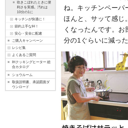
吹きこぼれたときに便
ね。キッチンペーパ
利さを実感。汚れは
10分の1に
ほんと、サッて感じ
キッチンが快適に！
節約上手なIH！
くなったんです。お
安心・安全に配慮
分の1ぐらいに減っ
ご購入キャンペーン
レシピ集
よくあるご質問
IHクッキングヒーター 総
合カタログ
ショウルーム
取扱説明書、承認図面ダ
ウンロード