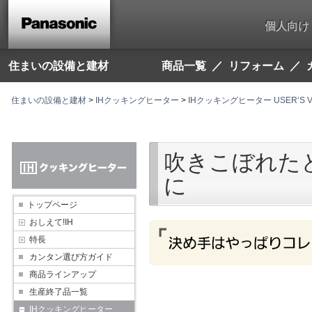
こ
こ
個人向け
か
ら
本
文
住まいの設備と建材
商品一覧
リフォーム
で
す。
住まいの設備と建材
>
IHクッキングヒーター
>
IHクッキングヒーター USER‘S V
吹きこぼれた
に
トップページ
おしえて!IH
特長
カンタン選び方ガイド
商品ラインアップ
生産終了品一覧
IHクッキングヒーター