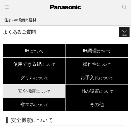
住まいの設備と建材
よくあるご質問
MENU
IH
IH調理
について
について
使用できる鍋
操作性
について
について
グリル
お手入れ
について
について
安全機能
IHの設置
について
について
省エネ
その他
について
安全機能について