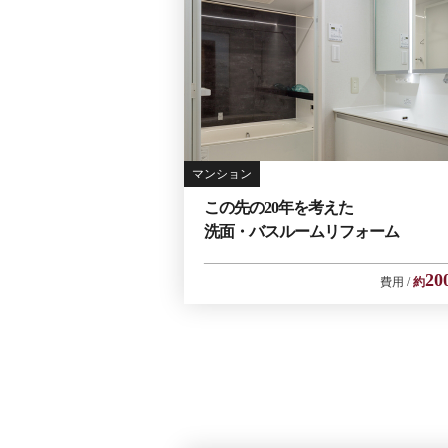
マンション
この先の20年を考えた
洗面・バスルームリフォーム
20
費用
約