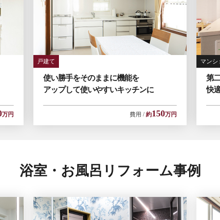
戸建て
マンシ
使い勝手をそのままに機能を
第
アップして使いやすいキッチンに
快
0
150
万円
費用
約
万円
浴室・お風呂リフォーム事例