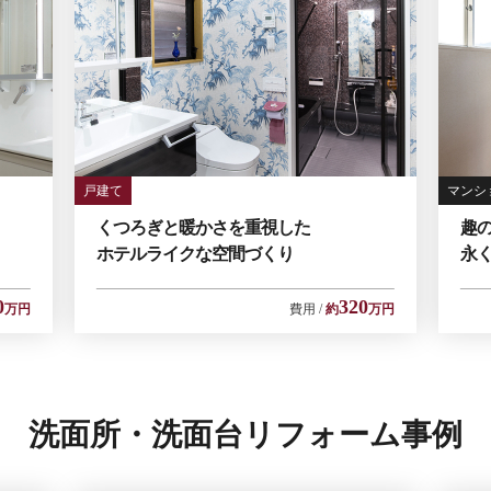
戸建て
マンシ
くつろぎと暖かさを重視した
趣
ホテルライクな空間づくり
永
0
320
万円
費用
約
万円
洗面所・洗面台リフォーム事例