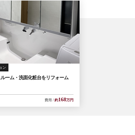
ョン
スルーム・洗面化粧台をリフォーム
168
費用
約
万円