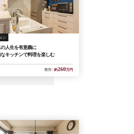
ョン
二の人生を有意義に
適なキッチンで料理を楽しむ
260
費用
約
万円