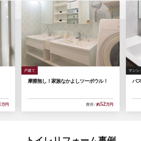
戸建て
マンシ
摩擦無し！家族なかよしツーボウル！
バ
1
52
万円
費用
約
万円
トイレリフォーム事例