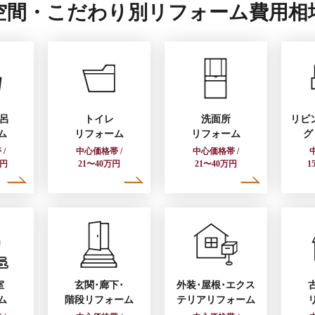
空間・こだわり別
リフォーム費用相
風呂
トイレ
洗面所
リビ
ム
リフォーム
リフォーム
グ
/
中心価格帯 /
中心価格帯 /
万円
21〜40万円
21〜40万円
1
室
玄関･廊下･
外装･屋根･エクス
ム
階段
リフォーム
テリアリフォーム