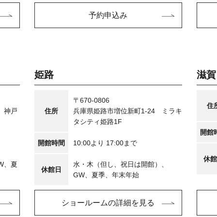
予約申込み
姫路
滋賀
〒670-0806
住
 神戸
住所
兵庫県姫路市増位新町1-24 ミラキ
タシティ姫路1F
開館
開館時間
10:00より 17:00まで
休館
W、夏
水・木（但し、祝日は開館）、
休館日
GW、夏季、年末年始
ショールームの詳細を見る