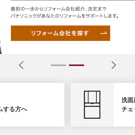
1
2
洗面
ムする方へ
チェ