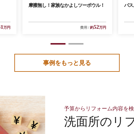
摩擦無し！家族なかよしツーボウル！
バス
31
52
万円
費用
約
万円
1
2
事例をもっと見る
予算からリフォーム内容を
洗面所のリ