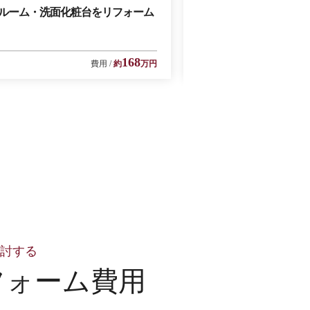
ルーム・洗面化粧台をリフォーム
古びた洗面台や汚れた
いで清潔感と広い空間
168
費用
約
万円
検討する
フォーム費用