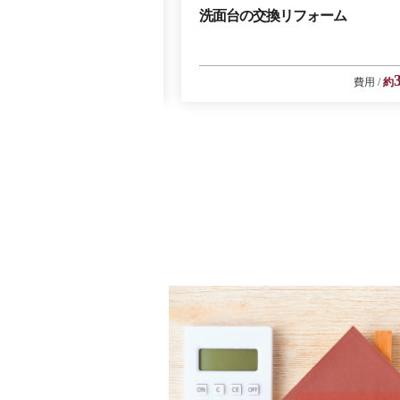
ムで快適水回り！！
洗面台の交換リフォーム
39
費用
約
万円
費用
約