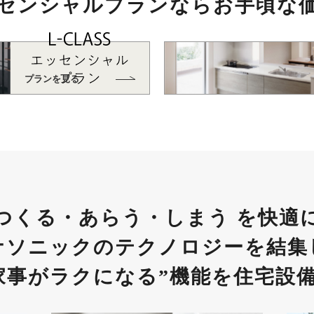
センシャルプランなら
お手頃な
プランを見る
つくる・あらう・しまう を快適
ナソニックのテクノロジーを
結集
家事がラクになる”
機能を住宅設