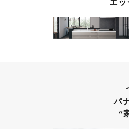
エッ
パ
“