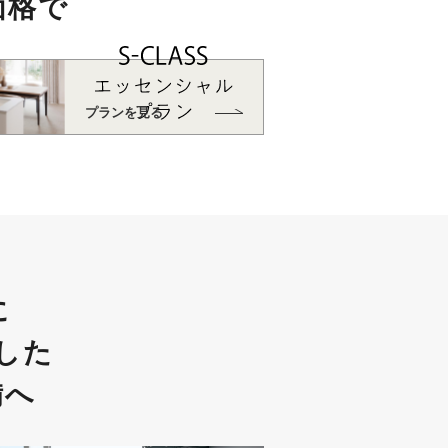
価格で
プランを見る
に
した
備へ