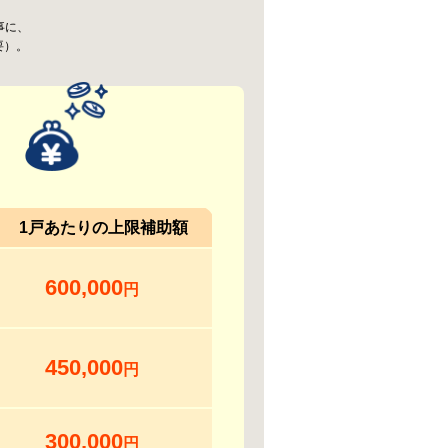
事に、
要）。
！
1戸あたりの上限補助額
600,000
円
450,000
円
300,000
円