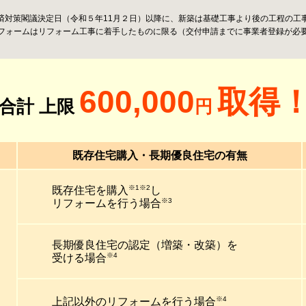
済対策閣議決定日（令和５年11月２日）以降に、新築は基礎工事より後の工程の工
フォームはリフォーム工事に着手したものに限る（交付申請までに事業者登録が必
600,000
取得
合計 上限
円
既存住宅購入・長期優良住宅の有無
※1※2
既存住宅を購入
し
※3
リフォームを行う場合
長期優良住宅の認定（増築・改築）を
※4
受ける場合
※4
上記以外のリフォームを行う場合