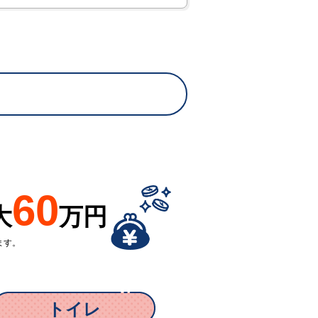
60
大
万円
ます。
トイレ