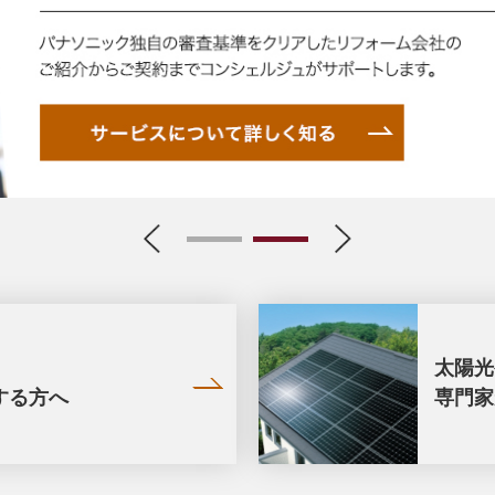
1
2
太陽光
する方へ
専門家