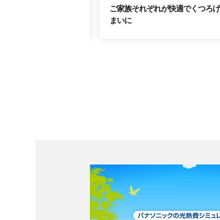
省エネ住宅
ご家族それぞれが快適でくつろげ
まいに