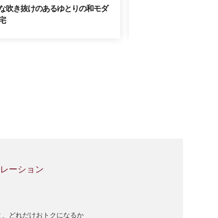
な吹き抜けのあるゆとりの和モダ
家族が自然に集まるLD
宅
かなえた大満足リフォ
ュレーション
と、どれだけおトクになるか