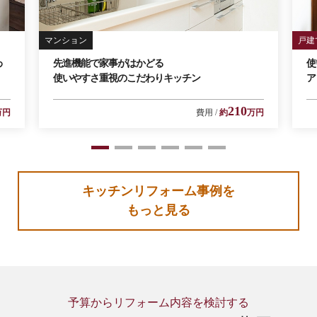
マンション
戸建
わ
先進機能で家事がはかどる
使
使いやすさ重視のこだわりキッチン
ア
210
万円
費用
約
万円
1
2
3
4
5
6
キッチンリフォーム事例を
もっと見る
予算からリフォーム内容を検討する