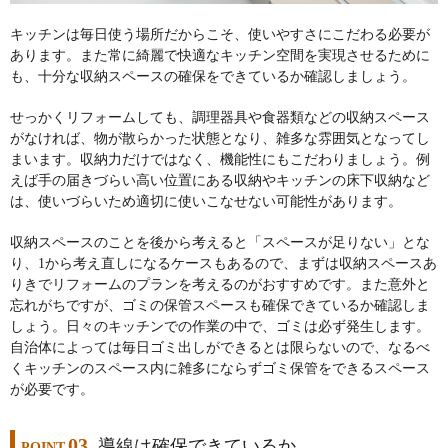
キッチンは毎日使う場所だからこそ、使いやすさにこだわる必要が
あります。また常に綺麗で快適なキッチン空間を実現させるために
も、十分な収納スペースの確保をできているか確認しましょう。
せっかくリフォームしても、調理器具や食器類などの収納スペース
がなければ、物が散らかった状態となり、雑多な雰囲気となってし
まいます。収納力だけではなく、機能性にもこだわりましょう。例
えば手の届きづらい高い位置にある収納やキッチンの床下収納など
は、使いづらいため適切に使いこなせない可能性があります。
収納スペースのことを後から考えると「スペースが足りない」とな
り、1から考え直しになるケースもあるので、まずは収納スペースあ
りきでリフォームのプランを考えるのがおすすめです。また意外と
忘れがちですが、ゴミの保管スペースも確保できているか確認しま
しょう。日々のキッチンでの作業の中で、ゴミは必ず発生します。
自治体によっては毎日ゴミ出しができるとは限らないので、なるべ
くキッチンのスペース内に雑多にならずゴミ保管をできるスペース
が必要です。
03
導線は確保できているか
POINT