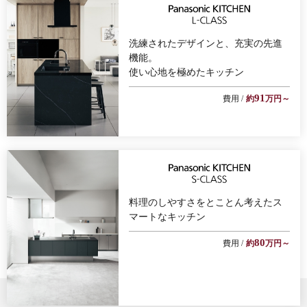
洗練されたデザインと、充実の先進
機能。
使い心地を極めたキッチン
91
費用 /
約
万円～
料理のしやすさをとことん考えた
ス
マートなキッチン
80
費用 /
約
万円～