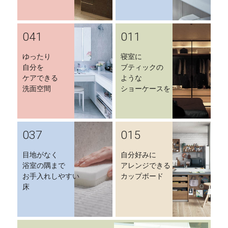
041
011
ゆったり
寝室に
自分を
ブティックの
ケアできる
ような
洗面空間
ショーケースを
037
015
目地がなく
自分好みに
浴室の隅まで
アレンジできる
お手入れしやすい
カップボード
床