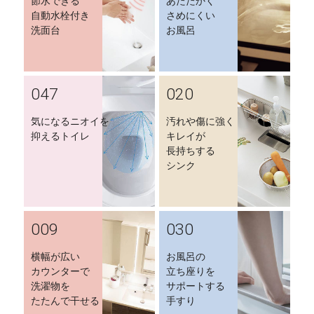
節水できる
あたたかく
自動水栓付き
さめにくい
洗面台
お風呂
047
020
気になるニオイを
汚れや傷に強く
抑えるトイレ
キレイが
長持ちする
シンク
009
030
横幅が広い
お風呂の
カウンターで
立ち座りを
洗濯物を
サポートする
たたんで干せる
手すり