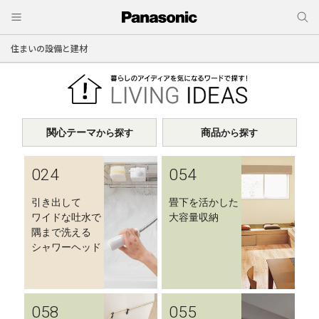
住まいの設備と建材
関心テーマ
商品
から探す
から探す
024
054
引き出して
畳下を活かした
ワイドな吐水で
大容量収納
隅まで洗える
シャワーヘッド
058
055