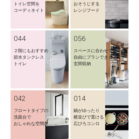
トイレ空間を
おそうじする
コーディネイト
レンジフード
044
056
２階にもおすすめ
スペースに合わせて
節水タンクレス
自由にプランできる
トイレ
玄関収納
042
014
フロートタイプの
鍋がゆったり
洗面台で
横並びで置ける
おしゃれな空間に
広びろコンロ