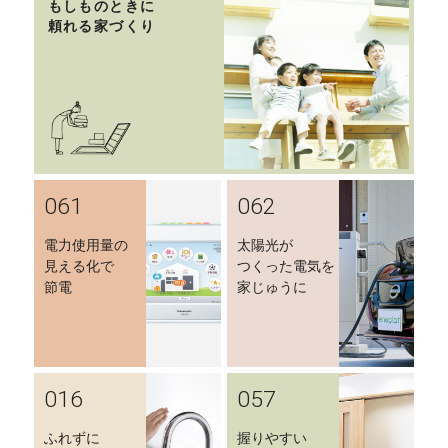
もしものときに
頼れる家づくり
061
062
電力使用量の
太陽光が
見える化で
つくった電気を
節電
家じゅうに
016
057
ふれずに
握りやすい