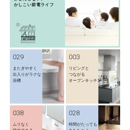
かしこい節電ライフ
029
003
またぎやすく
リビングと
出入りがラクな
つながる
浴槽
オープンキッチン
038
028
ムリなく
時間がたっても