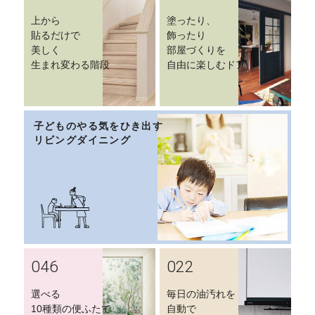
上から
塗ったり、
貼るだけで
飾ったり
美しく
部屋づくりを
生まれ変わる階段
自由に楽しむドア
子どものやる気をひき出す
リビングダイニング
046
022
選べる
毎日の油汚れを
10種類の便ふたで
自動で