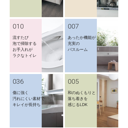
010
007
流すたび
あったか機能が
泡で掃除する
充実の
お手入れが
バスルーム
ラクなトイレ
036
005
傷に強く
和のぬくもりと
汚れにくい素材で
落ち着きを
キレイが長持ち
感じるLDK