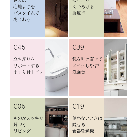
露天の
ゆったり
心地よさを
くつろげる
バスタイムで
掘座卓
あじわう
045
039
立ち座りを
鏡を引き寄せて
サポートする
メイクしやすい
手すり付トイレ
洗面台
006
019
ものがスッキリ
使わないときは
片づく
隠せる
リビング
食器乾燥機