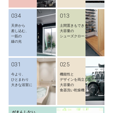
034
013
天井から
土間置きもできる
差し込む、
大容量の
一筋の
シューズクローク
線の光
031
025
今より、
機能性と
ひとまわり
デザインを両立した
大きな浴室に
大容量の
食器洗い乾燥機
がまんしない、