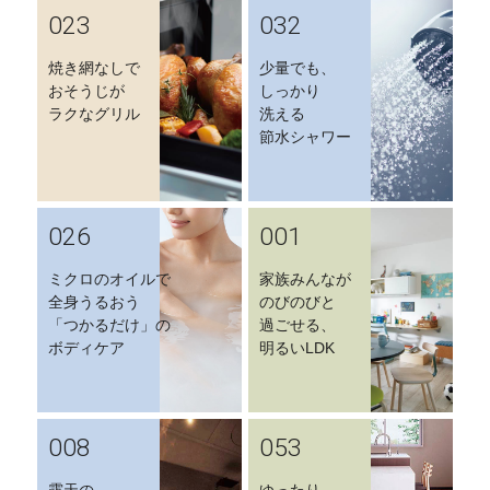
023
032
焼き網なしで
少量でも、
おそうじが
しっかり
ラクなグリル
洗える
節水シャワー
026
001
ミクロのオイルで
家族みんなが
全身うるおう
のびのびと
「つかるだけ」の
過ごせる、
ボディケア
明るいLDK
008
053