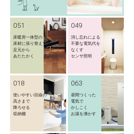
051
049
床暖房一体型の
消し忘れによる
床材に張り替えて
不要な電気代を
足元から
なくす
あたたかく
センサ照明
018
063
使いやすい目線の
昼間つくった
高さまで
電気で
降ろせる
かしこく
収納棚
お湯を沸かす