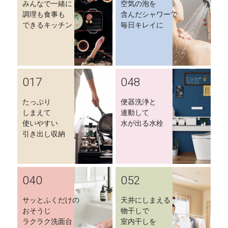
みんなで一緒に
空気の泡を
調理も食事も
含んだシャワーで
できるキッチン
毎日キレイに
017
048
たっぷり
便器洗浄と
しまえて
連動して
使いやすい
水が出る水栓
引き出し収納
040
052
サッとふくだけの
天井にしまえる
おそうじ
物干しで
ラクラク洗面台
室内干しを