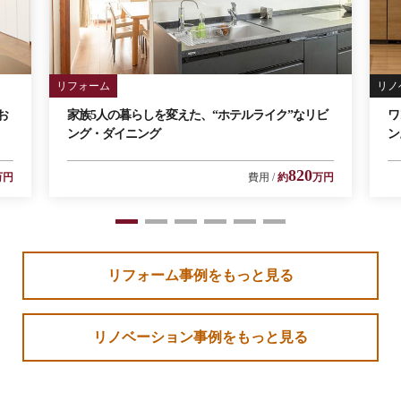
リフォーム
リノ
お
家族5人の暮らしを変えた、“ホテルライク”なリビ
ワ
ング・ダイニング
ン
820
万円
費用
約
万円
1
2
3
4
5
6
リフォーム事例をもっと見る
リノベーション事例をもっと見る