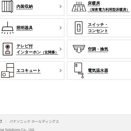
床暖房
内装収納
（深夜電力利用型床暖房）
スイッチ・
照明器具
コンセント
テレビ付
空調・換気
インターホン
（玄関番）
エコキュート
電気温水器
パナソニック ホールディングス
g Solutions Co., Ltd.