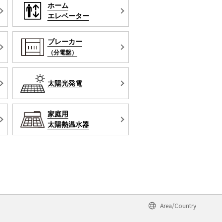
ホーム
エレベーター
ブレーカー
（分電盤）
太陽光発電
家庭用
太陽熱温水器
Area/Country