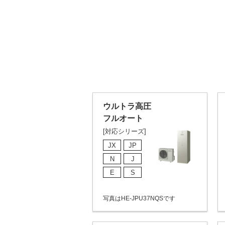
ウルトラ高圧
フルオート
[対応シリーズ]
JX
JP
N
J
E
S
写真はHE-JPU37NQSです