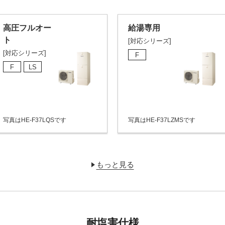
高圧フルオー
給湯専用
ト
[対応シリーズ]
[対応シリーズ]
F
F
LS
写真はHE-F37LQSです
写真はHE-F37LZMSです
もっと見る
耐塩害仕様