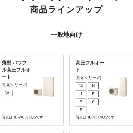
商品ラインアップ
一般地向け
薄型 パワフ
高圧フルオー
ル高圧フルオ
ト
ート
[対応シリーズ]
[対応シリーズ]
JX
N
W
J
E
S
C
B
写真はHE-WU37LQSです
写真はHE-N37NQSです