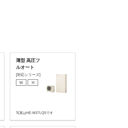
薄型 高圧フ
ルオート
[対応シリーズ]
W
H
写真はHE-W37LQSです