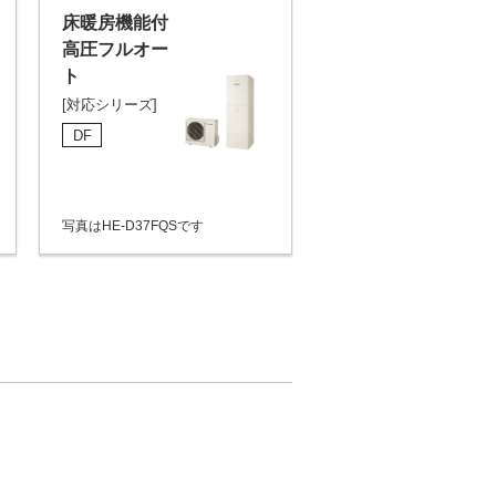
床暖房機能付
高圧フルオー
ト
[対応シリーズ]
DF
写真はHE-D37FQSです