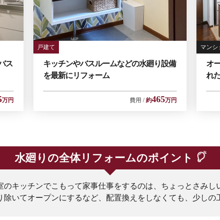
戸建て
マンシ
バス
キッチンやバスルームなどの水廻り設備
オ
を最新にリフォーム
れ
5
465
万円
費用
約
万円
水廻りの全体リフォームのポイント
室のキッチンでこもって家事仕事をするのは、ちょっとさみし
り除いてオープンにするなど、配置換えをしなくても、少しの