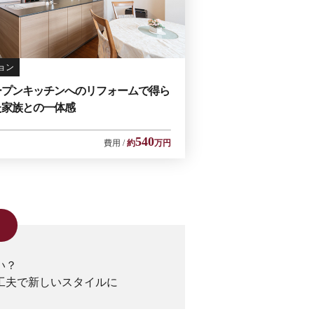
ョン
ープンキッチンへのリフォームで得ら
た家族との一体感
540
費用
約
万円
い？
工夫で新しいスタイルに