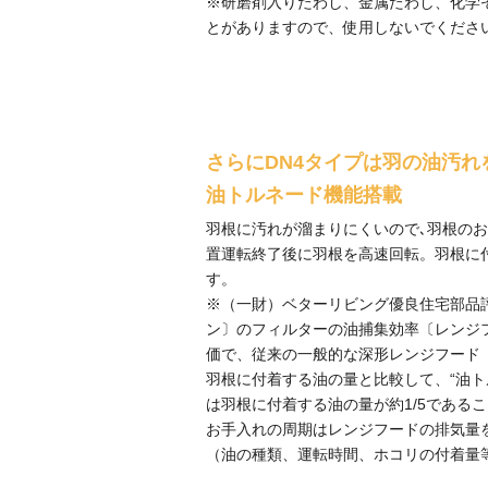
※研磨剤入りたわし、金属たわし、化学
とがありますので、使用しないでくださ
さらにDN4タイプは羽の油汚れ
油トルネード機能搭載
羽根に汚れが溜まりにくいので､羽根のお
置運転終了後に羽根を高速回転。羽根に
す。
※（一財）ベターリビング優良住宅部品
ン〕のフィルターの油捕集効率〔レンジ
価で、従来の一般的な深形レンジフード（
羽根に付着する油の量と比較して、“油ト
は羽根に付着する油の量が約1/5である
お手入れの周期はレンジフードの排気量
（油の種類、運転時間、ホコリの付着量