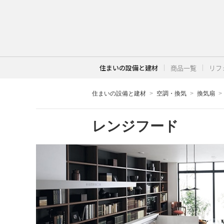
住まいの設備と建材
商品一覧
リフ
住まいの設備と建材
空調・換気
換気扇
レンジフード