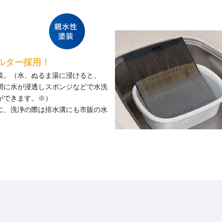
ルター採用！
装。（水、ぬるま湯に浸けると、
間に水が浸透しスポンジなどで水洗
ができます。※）
に、洗浄の際は排水溝にも市販の水