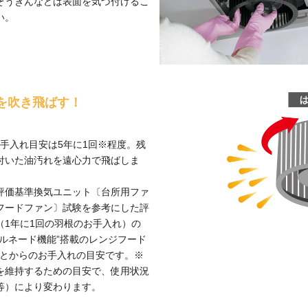
ぞうきんなどは表面を気づ付けるこ
い。
を吹き飛ばす！
手入れ目安は5年に1回※程度。残
付いた油汚れを遠心力で飛ばしま
評価基準換気ユニット〔台所用ファ
フードファン〕試験を参考にした評
1年に1回の羽根のお手入れ）の
ルネード機能”搭載のレンジフード
ことからのお手入れの目安です。※
を維持するための目安で、使用状況
等）により変わります。