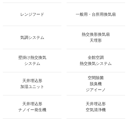
レンジフード
一般用・台所用換気扇
熱交換形換気扇
気調システム
天埋形
壁掛け熱交換気
全館空調
システム
熱交換気システム
空間除菌
天井埋込形
脱臭機
加湿ユニット
ジアイーノ
天井埋込形
天井埋込形
ナノイー発生機
空気清浄機