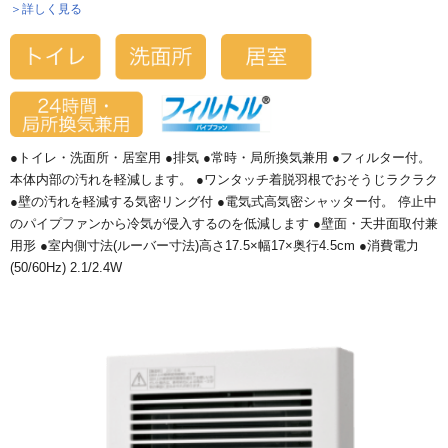
＞詳しく見る
●トイレ・洗面所・居室用 ●排気 ●常時・局所換気兼用 ●フィルター付。
本体内部の汚れを軽減します。 ●ワンタッチ着脱羽根でおそうじラクラク
●壁の汚れを軽減する気密リング付 ●電気式高気密シャッター付。 停止中
のパイプファンから冷気が侵入するのを低減します ●壁面・天井面取付兼
用形 ●室内側寸法(ルーバー寸法)高さ17.5×幅17×奥行4.5cm ●消費電力
(50/60Hz) 2.1/2.4W