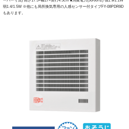
ーバー寸法) 高さ17.5×幅17×奥行4.5cm ●消費電力(50/60Hz) 強1.9/2.2W
弱1.4/1.5W ※他にも局所換気専用の人感センサー付タイプFY-08PDR9D
もあります。