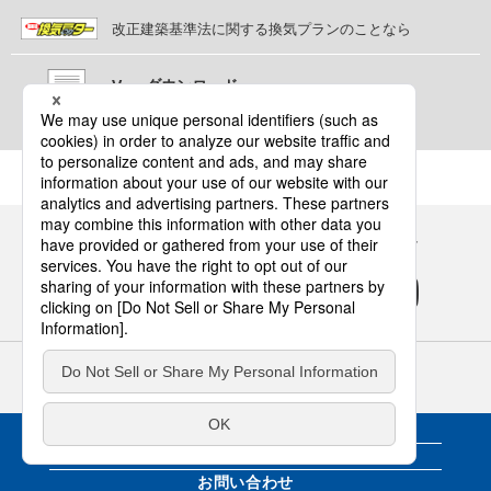
改正建築基準法に関する換気プランのことなら
V-upダウンロード
換気プラン作成支援ソフト「V-up」お申し込み
Panasonicの住まい・くらし SNSアカウント
サイトのご利用にあたって
クッキーポリシー
個人情報保護方針
パナソニック ホールディングス
Area/Country
換気・送風・環境機器
WEBカタログ
パナソニック ハウジングソリューションズ株式会社
カタログ請求
© Panasonic Housing Solutions Co., Ltd.
お問い合わせ