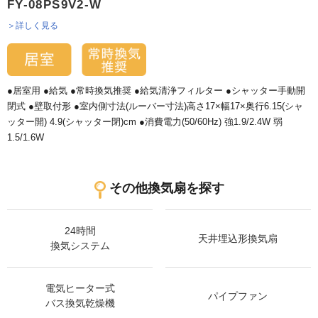
FY-08PS9V2-W
＞詳しく見る
●居室用 ●給気 ●常時換気推奨 ●給気清浄フィルター ●シャッター手動開
閉式 ●壁取付形 ●室内側寸法(ルーバー寸法)高さ17×幅17×奥行6.15(シャ
ッター開) 4.9(シャッター閉)cm ●消費電力(50/60Hz) 強1.9/2.4W 弱
1.5/1.6W
その他換気扇を探す
24時間
天井埋込形換気扇
換気システム
電気ヒーター式
パイプファン
バス換気乾燥機