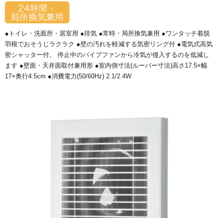
●トイレ・洗面所・居室用 ●排気 ●常時・局所換気兼用 ●ワンタッチ着脱
羽根でおそうじラクラク ●壁の汚れを軽減する気密リング付 ●電気式高気
密シャッター付。 停止中のパイプファンから冷気が侵入するのを低減し
ます ●壁面・天井面取付兼用形 ●室内側寸法(ルーバー寸法)高さ17.5×幅
17×奥行4.5cm ●消費電力(50/60Hz) 2.1/2.4W