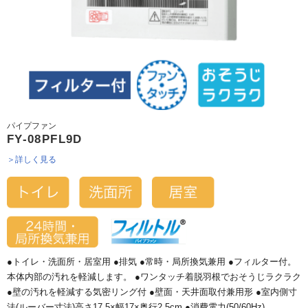
パイプファン
FY-08PFL9D
＞詳しく見る
●トイレ・洗面所・居室用 ●排気 ●常時・局所換気兼用 ●フィルター付。
本体内部の汚れを軽減します。 ●ワンタッチ着脱羽根でおそうじラクラク
●壁の汚れを軽減する気密リング付 ●壁面・天井面取付兼用形 ●室内側寸
法(ルーバー寸法)高さ17.5×幅17×奥行2.5cm ●消費電力(50/60Hz)