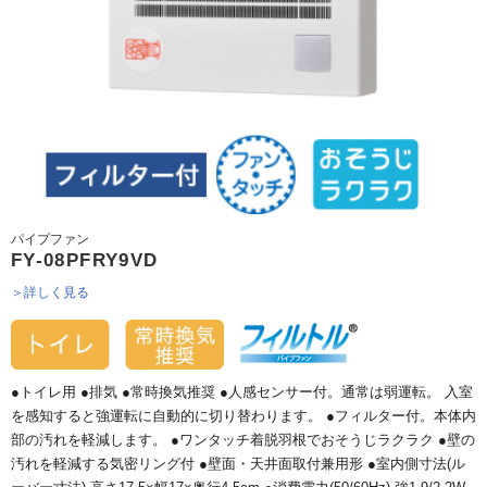
パイプファン
FY-08PFRY9VD
＞詳しく見る
●トイレ用 ●排気 ●常時換気推奨 ●人感センサー付。通常は弱運転。 入室
を感知すると強運転に自動的に切り替わります。 ●フィルター付。本体内
部の汚れを軽減します。 ●ワンタッチ着脱羽根でおそうじラクラク ●壁の
汚れを軽減する気密リング付 ●壁面・天井面取付兼用形 ●室内側寸法(ル