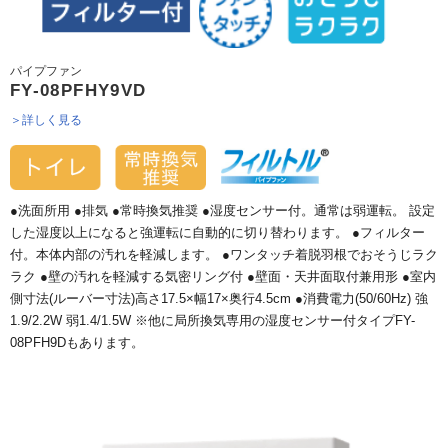
パイプファン
FY-08PFHY9VD
＞詳しく見る
●洗面所用 ●排気 ●常時換気推奨 ●湿度センサー付。通常は弱運転。 設定
した湿度以上になると強運転に自動的に切り替わります。 ●フィルター
付。本体内部の汚れを軽減します。 ●ワンタッチ着脱羽根でおそうじラク
ラク ●壁の汚れを軽減する気密リング付 ●壁面・天井面取付兼用形 ●室内
側寸法(ルーバー寸法)高さ17.5×幅17×奥行4.5cm ●消費電力(50/60Hz) 強
1.9/2.2W 弱1.4/1.5W ※他に局所換気専用の湿度センサー付タイプFY-
08PFH9Dもあります。