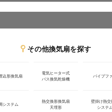
その他換気扇を探す
電気ヒーター式
埋込形換気扇
パイプフ
バス換気乾燥機
熱交換形換気扇
壁掛け熱交
調システム
天埋形
システ