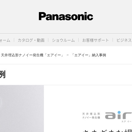
ォーム
カタログ・動画
ショウルーム
お客様サポート
ビジネス
天井埋込形ナノイー発生機「エアイー」
「エアイー」納入事例
例