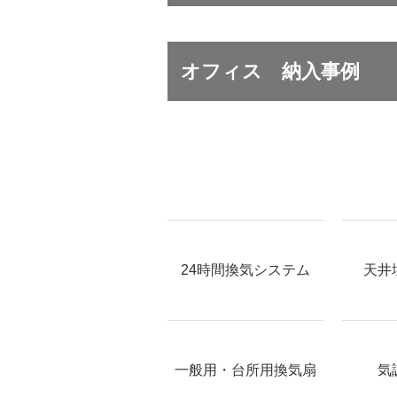
オフィス 納入事例
24時間
換気システム
天井
一般用・台所用換気扇
気