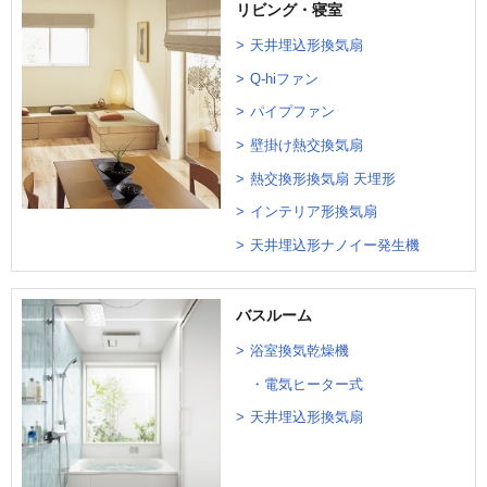
リビング・寝室
天井埋込形換気扇
Q-hiファン
パイプファン
壁掛け熱交換気扇
熱交換形換気扇 天埋形
インテリア形換気扇
天井埋込形ナノイー発生機
バスルーム
浴室換気乾燥機
電気ヒーター式
天井埋込形換気扇