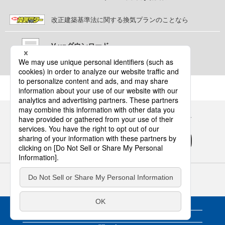
改正建築基準法に関する換気プランのことなら
V-upダウンロード
換気プラン作成支援ソフト「V-up」お申し込み
Panasonicの住まい・くらし SNSアカウント
サイトのご利用にあたって
クッキーポリシー
個人情報保護方針
パナソニック ホールディングス
Area/Country
換気・送風・環境機器
WEBカタログ
パナソニック ハウジングソリューションズ株式会社
カタログ請求
© Panasonic Housing Solutions Co., Ltd.