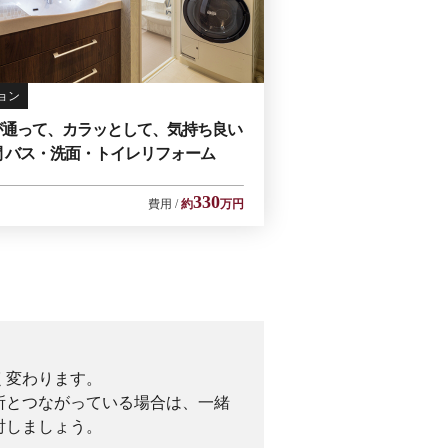
ョン
が通って、カラッとして、気持ち良い
間 バス・洗面・トイレリフォーム
330
費用
約
万円
く変わります。
所とつながっている場合は、一緒
討しましょう。