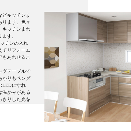
などキッチンま
あります。色々
、キッチンまわ
ります。
キッチンの入れ
えてリフォーム
アもあわせるこ
ングテーブルで
あかりもペンダ
LEDにすれ
は温かみがある
っきりした光を