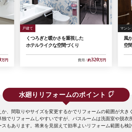
戸建て
マンシ
くつろぎと暖かさを重視した
風
ホテルライクな空間づくり
空
0
320
万円
費用
約
万円
水廻りリフォームのポイント
えか、間取りやサイズを変更するかでリフォームの範囲が大き
単独でリフォームしやすいですが、バスルームは洗面室や脱衣
ースもあります。将来を見据えて効率よいリフォーム範囲も検