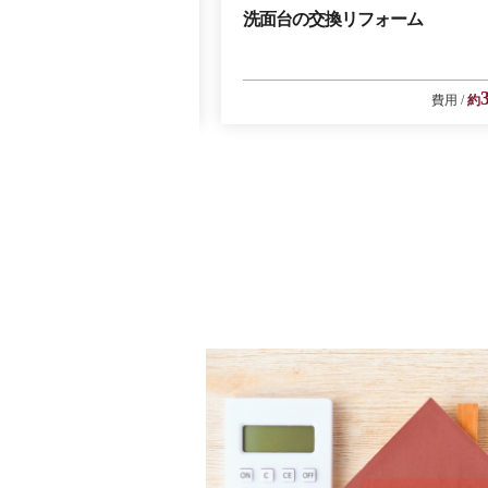
ムで快適水回り！！
洗面台の交換リフォーム
39
費用
約
万円
費用
約