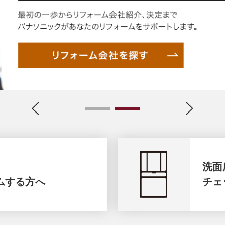
1
2
洗面
ムする方へ
チェ