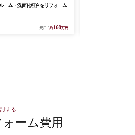
ルーム・洗面化粧台をリフォーム
古びた洗面台や汚れた
いで清潔感と広い空間
168
費用
約
万円
検討する
フォーム費用