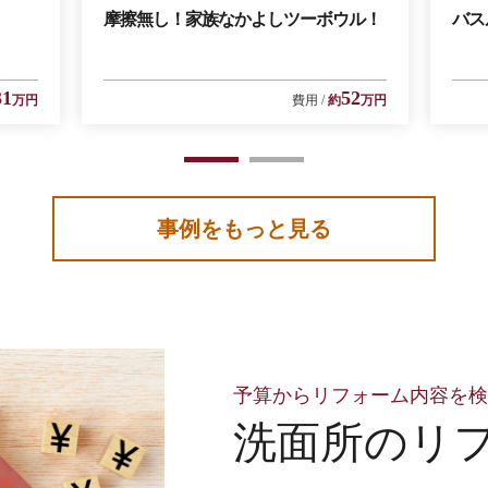
摩擦無し！家族なかよしツーボウル！
バス
31
52
万円
費用
約
万円
1
2
事例をもっと見る
予算からリフォーム内容を
洗面所のリ