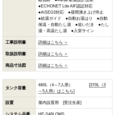
●ECHONET Lite AIF認証対応
●AiSEG3対応 ●昼間沸き上げ停止
●給湯ガイド ●自動お湯はり ●自動
保温・自動たし湯 ●追いだき ●たし
湯・高温たし湯 ●入室サイン
工事説明書
詳細はこちら ＞
取扱説明書
詳細はこちら ＞
商品寸法図
詳細はこちら ＞
460L（4～7人用）
[370L（3
タンク容量
～5人用）はこちら]
設置
屋内設置用 [受注生産]
システム品番
HE-S46LQMS