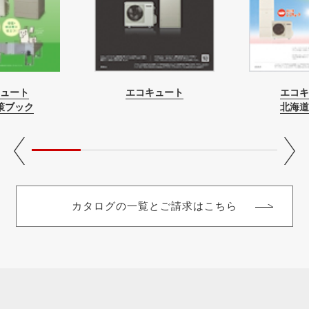
ュート
エコキュート
エコキ
策ブック
北海道
カタログの一覧とご請求はこちら