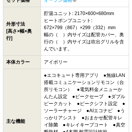
セット価格
オープン価格
※
貯湯ユニット: 2170×600×680mm
ヒートポンプユニット:
外形寸法
672×799（867）×299（332）mm
[高さ×幅×奥
幅の（ ）内サイズは配管カバー、奥
行]
行の（ ）内サイズは吹出グリルを含
んでいます。
本体カラー
アイボリー
●エコキュート専用アプリ ●無線LAN
搭載コミュニケーションリモコン（台
所リモコン） ●電気料金メニューか
んたん設定 ●ピークセーブ ●ダブル
ピークカット ●ピークシフト設定 ●
ソーラーチャージ ●AIエコナビ ●う
っかりアシスト ●おまかせ配管キレ
主な機能
イ除菌 ●キレイキープコート ●真空
断熱材 ●4本脚 耐震設計技術