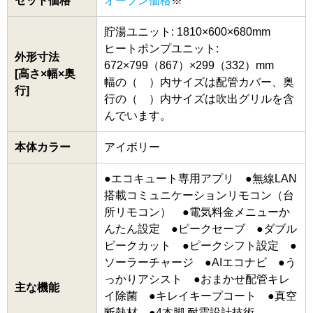
セット価格
オープン価格
※
貯湯ユニット: 1810×600×680mm
ヒートポンプユニット:
外形寸法
672×799（867）×299（332）mm
[高さ×幅×奥
幅の（ ）内サイズは配管カバー、奥
行]
行の（ ）内サイズは吹出グリルを含
んでいます。
本体カラー
アイボリー
●エコキュート専用アプリ ●無線LAN
搭載コミュニケーションリモコン（台
所リモコン） ●電気料金メニューか
んたん設定 ●ピークセーブ ●ダブル
ピークカット ●ピークシフト設定 ●
ソーラーチャージ ●AIエコナビ ●う
っかりアシスト ●おまかせ配管キレ
主な機能
イ除菌 ●キレイキープコート ●真空
断熱材 ●4本脚 耐震設計技術