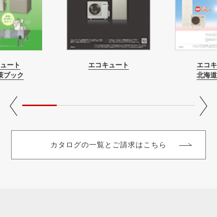
ュート
エコキュート
エコキ
策ブック
北海道
カタログの一覧とご請求はこちら