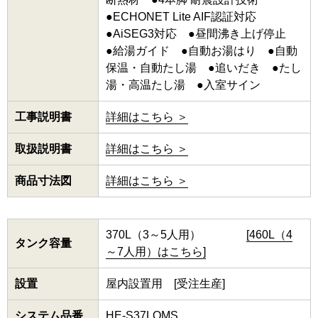
●ECHONET Lite AIF認証対応
●AiSEG3対応 ●昼間沸き上げ停止
●給湯ガイド ●自動お湯はり ●自動
保温・自動たし湯 ●追いだき ●たし
湯・高温たし湯 ●入室サイン
工事説明書
詳細はこちら ＞
取扱説明書
詳細はこちら ＞
商品寸法図
詳細はこちら ＞
370L（3～5人用）
[460L（4
タンク容量
～7人用）はこちら]
設置
屋内設置用 [受注生産]
システム品番
HE-S37LQMS