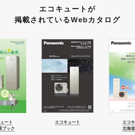
エコキュートが
掲載されているWebカタログ
ュート
エコキュート
エコキ
策ブック
北海道