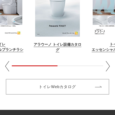
イレ
ト
アラウーノ トイレ設備カタロ
ルプランチラシ
エッセンシャ
グ
トイレWebカタログ