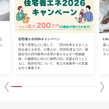
］
住宅省エネ2026キャンペーン
Life
し
子育て世帯などに対して、「ZEH水準を大きく上
暮
回る省エネ住宅」の導入や、2030年度までの「新
た
築住宅のZEH基準の水準の省エネルギー性能確
タ
保」の義務化に向けた裾野の広い支援を行うとと
もに、既存住宅について、省エネ改修等への支援
を行う事業です。