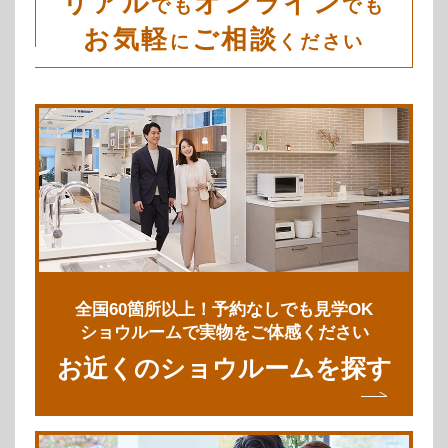
リアル
オンライン
でも
でも
お気軽
ご相談
に
ください
全国60箇所以上！予約なしでも見学OK
ショウルームで実物をご体感ください
お近くのショウルームを探す