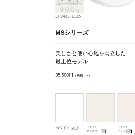
MSシリーズ
美しさと使い心地を両立した
最上位モデル
85,600円
～
（税抜）
ホワイト
パステル
パステル
WS
アイボリー
ピンク
PF
NP